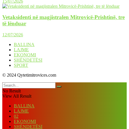
15/07/2026
Vetaksidenti në magjistralen Mitrovicë-Prishtinë, tre
të lënduar
12/07/2026
BALLINA
LAJME
EKONOMI
SHËNDETËSI
SPORT
© 2024 Qytetimitrovices.com
No Result
View All Result
BALLINA
LAJME
02
EKONOMI
SHËNDETËSI