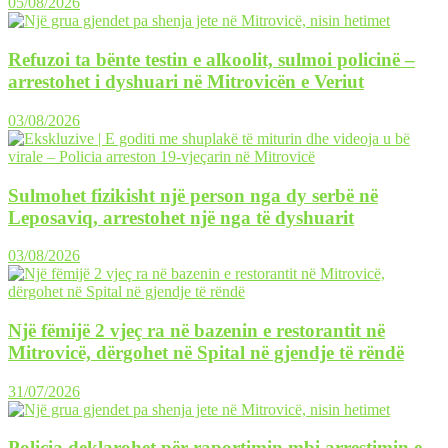
05/08/2026
Refuzoi ta bënte testin e alkoolit, sulmoi policinë –
arrestohet i dyshuari në Mitrovicën e Veriut
03/08/2026
Sulmohet fizikisht një person nga dy serbë në
Leposaviq, arrestohet një nga të dyshuarit
03/08/2026
Një fëmijë 2 vjeç ra në bazenin e restorantit në
Mitrovicë, dërgohet në Spital në gjendje të rëndë
31/07/2026
Policia deklarohet për raportimin mbi arrestimin e