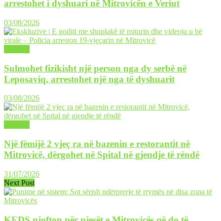
arrestohet i dyshuari në Mitrovicën e Veriut
03/08/2026
LAJME
Sulmohet fizikisht një person nga dy serbë në
Leposaviq, arrestohet një nga të dyshuarit
03/08/2026
LAJME
Një fëmijë 2 vjeç ra në bazenin e restorantit në
Mitrovicë, dërgohet në Spital në gjendje të rëndë
31/07/2026
Next Post
KEDS njofton për pjesët e Mitrovicës që do të