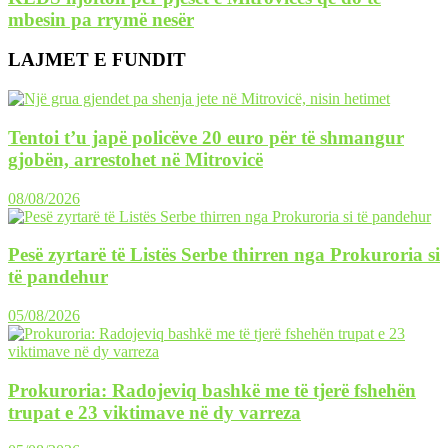
mbesin pa rrymë nesër
LAJMET E FUNDIT
Tentoi t’u japë policëve 20 euro për të shmangur
gjobën, arrestohet në Mitrovicë
08/08/2026
Pesë zyrtarë të Listës Serbe thirren nga Prokuroria si
të pandehur
05/08/2026
Prokuroria: Radojeviq bashkë me të tjerë fshehën
trupat e 23 viktimave në dy varreza