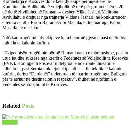
Kombëtarja e Kosovës do të ketë dy ekipe përfaqësuese në
Kampionatin Ballkanik të volejbollit në rërë për grupmoshën U20
që do të zhvillohet në Rumani – dyshen Yllka Jashari/Melirona
Avdullahu e drejtuar nga trajnerja Vildane Jashari, në konkurrencën
e femrave, dhe Erion Bajrami/Albi Macula, e drejtuar nga Faton
Mustafa, te meshkujt.
Ndërkaq rrugëtimi i dy ekipeve ka mbetur në gjysmë pasi që Serbia
nuk i la ta kalonin kufirin.
“Ekipet nisën rrugëtimin për në Rumani natën e mbrëmshme, pasi iu
urua fat dhe suksese nga krerët e Federatës së Volejbollit të Kosovës
(FVK). Kontigjenti kosovar u detyrua të ndërronte itinearin e
udhëtimit, pasi Serbia nuk lejoi ekipet dhe stafin teknik të kalonin
kufirin, derisa “Dardanët” u detyruan të marrin rrugën nga Bullgaria
për të arritur në destinacionin respektiv”, thuhet në njoftimin e
Federatës së Volejbollit të Kosovës.
Related
Posts
LAJME