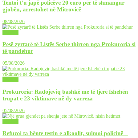
Tentoi t’u japë policëve 20 euro për të shmangur
gjobën, arrestohet në Mitrovicë
08/08/2026
LAJME
Pesë zyrtarë të Listës Serbe thirren nga Prokuroria si
të pandehur
05/08/2026
LAJME
Prokuroria: Radojeviq bashkë me të tjerë fshehën
trupat e 23 viktimave në dy varreza
05/08/2026
LAJME
Refuzoi ta bënte testin e alkoolit, sulmoi policinë –