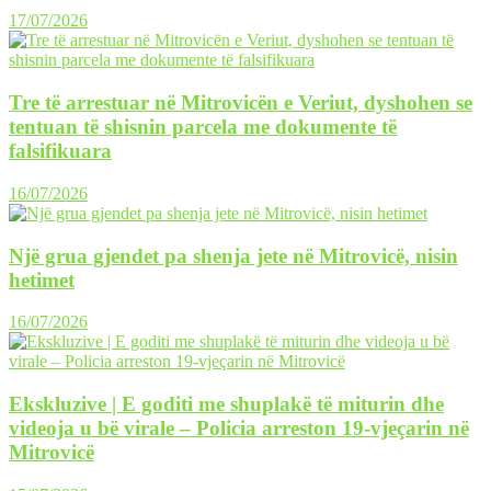
17/07/2026
Tre të arrestuar në Mitrovicën e Veriut, dyshohen se
tentuan të shisnin parcela me dokumente të
falsifikuara
16/07/2026
Një grua gjendet pa shenja jete në Mitrovicë, nisin
hetimet
16/07/2026
Ekskluzive | E goditi me shuplakë të miturin dhe
videoja u bë virale – Policia arreston 19-vjeçarin në
Mitrovicë