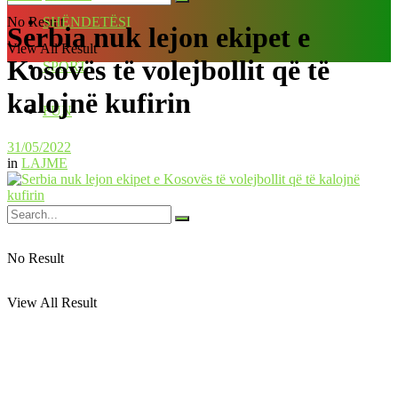
No Result
SHËNDETËSI
Serbia nuk lejon ekipet e
View All Result
Kosovës të volejbollit që të
SPORT
kalojnë kufirin
FUN
31/05/2022
in
LAJME
No Result
View All Result