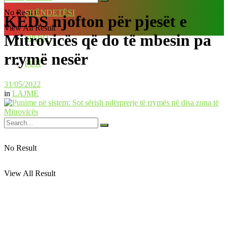
No Result
SHËNDETËSI
KEDS njofton për pjesët e
View All Result
Mitrovicës që do të mbesin pa
SPORT
rrymë nesër
FUN
31/05/2022
in
LAJME
No Result
View All Result