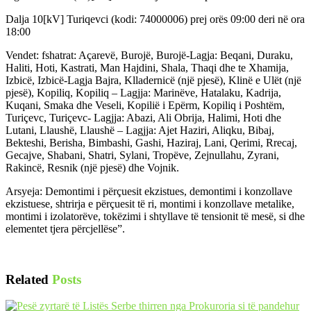
Dalja 10[kV] Turiqevci (kodi: 74000006) prej orës 09:00 deri në ora
18:00
Vendet: fshatrat: Açarevë, Burojë, Burojë-Lagja: Beqani, Duraku,
Haliti, Hoti, Kastrati, Man Hajdini, Shala, Thaqi dhe te Xhamija,
Izbicë, Izbicë-Lagja Bajra, Klladernicë (një pjesë), Klinë e Ulët (një
pjesë), Kopiliq, Kopiliq – Lagjja: Marinëve, Hatalaku, Kadrija,
Kuqani, Smaka dhe Veseli, Kopilië i Epërm, Kopiliq i Poshtëm,
Turiçevc, Turiçevc- Lagjja: Abazi, Ali Obrija, Halimi, Hoti dhe
Lutani, Llaushë, Llaushë – Lagjja: Ajet Haziri, Aliqku, Bibaj,
Bekteshi, Berisha, Bimbashi, Gashi, Haziraj, Lani, Qerimi, Rrecaj,
Gecajve, Shabani, Shatri, Sylani, Tropëve, Zejnullahu, Zyrani,
Rakincë, Resnik (një pjesë) dhe Vojnik.
Arsyeja: Demontimi i përçuesit ekzistues, demontimi i konzollave
ekzistuese, shtrirja e përçuesit të ri, montimi i konzollave metalike,
montimi i izolatorëve, tokëzimi i shtyllave të tensionit të mesë, si dhe
elementet tjera përcjellëse”.
Related
Posts