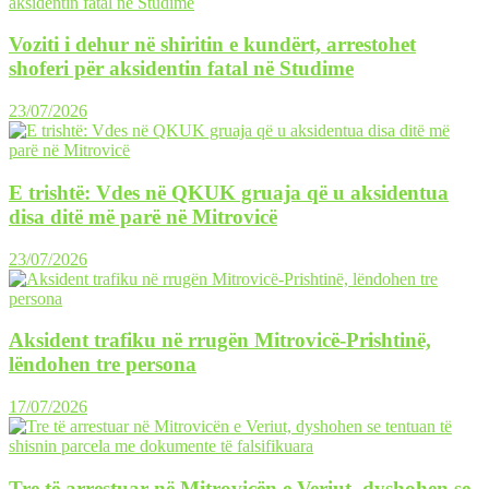
Voziti i dehur në shiritin e kundërt, arrestohet
shoferi për aksidentin fatal në Studime
23/07/2026
E trishtë: Vdes në QKUK gruaja që u aksidentua
disa ditë më parë në Mitrovicë
23/07/2026
Aksident trafiku në rrugën Mitrovicë-Prishtinë,
lëndohen tre persona
17/07/2026
Tre të arrestuar në Mitrovicën e Veriut, dyshohen se