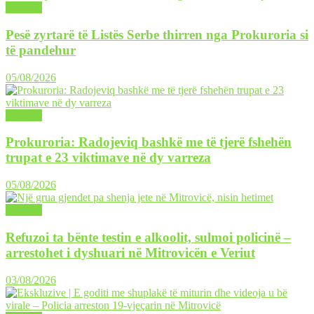
LAJME
Pesë zyrtarë të Listës Serbe thirren nga Prokuroria si
të pandehur
05/08/2026
LAJME
Prokuroria: Radojeviq bashkë me të tjerë fshehën
trupat e 23 viktimave në dy varreza
05/08/2026
LAJME
Refuzoi ta bënte testin e alkoolit, sulmoi policinë –
arrestohet i dyshuari në Mitrovicën e Veriut
03/08/2026