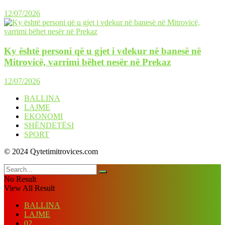
12/07/2026
Ky është personi që u gjet i vdekur në banesë në
Mitrovicë, varrimi bëhet nesër në Prekaz
12/07/2026
BALLINA
LAJME
EKONOMI
SHËNDETËSI
SPORT
© 2024 Qytetimitrovices.com
No Result
View All Result
BALLINA
LAJME
02