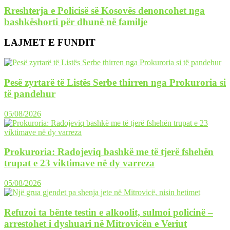
Rreshterja e Policisë së Kosovës denoncohet nga
bashkëshorti për dhunë në familje
LAJMET E FUNDIT
Pesë zyrtarë të Listës Serbe thirren nga Prokuroria si
të pandehur
05/08/2026
Prokuroria: Radojeviq bashkë me të tjerë fshehën
trupat e 23 viktimave në dy varreza
05/08/2026
Refuzoi ta bënte testin e alkoolit, sulmoi policinë –
arrestohet i dyshuari në Mitrovicën e Veriut