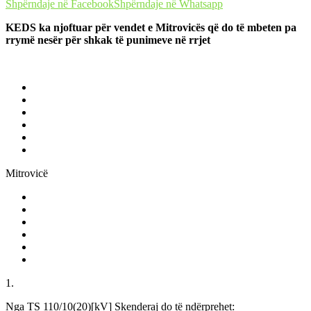
Shpërndaje në Facebook
Shpërndaje në Whatsapp
KEDS ka njoftuar për vendet e Mitrovicës që do të mbeten pa
rrymë nesër për shkak të punimeve në rrjet
Mitrovicë
1.
Nga TS 110/10(20)[kV] Skenderaj do të ndërprehet: