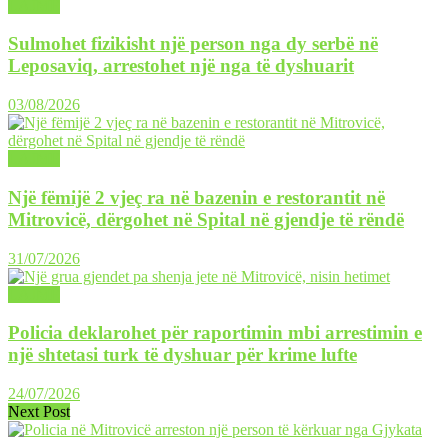
LAJME
Sulmohet fizikisht një person nga dy serbë në
Leposaviq, arrestohet një nga të dyshuarit
03/08/2026
LAJME
Një fëmijë 2 vjeç ra në bazenin e restorantit në
Mitrovicë, dërgohet në Spital në gjendje të rëndë
31/07/2026
LAJME
Policia deklarohet për raportimin mbi arrestimin e
një shtetasi turk të dyshuar për krime lufte
24/07/2026
Next Post