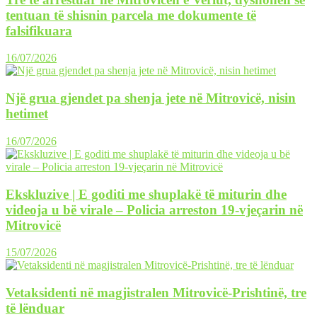
tentuan të shisnin parcela me dokumente të
falsifikuara
16/07/2026
Një grua gjendet pa shenja jete në Mitrovicë, nisin
hetimet
16/07/2026
Ekskluzive | E goditi me shuplakë të miturin dhe
videoja u bë virale – Policia arreston 19-vjeçarin në
Mitrovicë
15/07/2026
Vetaksidenti në magjistralen Mitrovicë-Prishtinë, tre
të lënduar