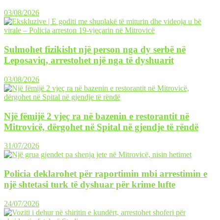
03/08/2026
Sulmohet fizikisht një person nga dy serbë në
Leposaviq, arrestohet një nga të dyshuarit
03/08/2026
Një fëmijë 2 vjeç ra në bazenin e restorantit në
Mitrovicë, dërgohet në Spital në gjendje të rëndë
31/07/2026
Policia deklarohet për raportimin mbi arrestimin e
një shtetasi turk të dyshuar për krime lufte
24/07/2026