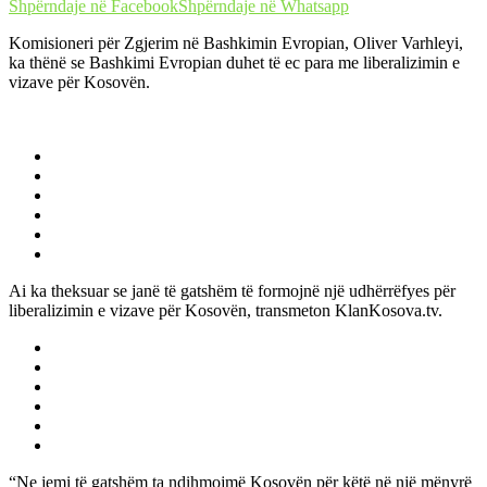
Shpërndaje në Facebook
Shpërndaje në Whatsapp
Komisioneri për Zgjerim në Bashkimin Evropian, Oliver Varhleyi,
ka thënë se Bashkimi Evropian duhet të ec para me liberalizimin e
vizave për Kosovën.
Ai ka theksuar se janë të gatshëm të formojnë një udhërrëfyes për
liberalizimin e vizave për Kosovën, transmeton KlanKosova.tv.
“Ne jemi të gatshëm ta ndihmojmë Kosovën për këtë në një mënyrë