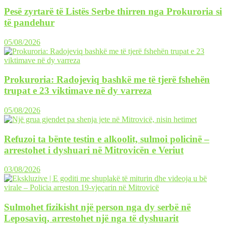
Pesë zyrtarë të Listës Serbe thirren nga Prokuroria si
të pandehur
05/08/2026
Prokuroria: Radojeviq bashkë me të tjerë fshehën
trupat e 23 viktimave në dy varreza
05/08/2026
Refuzoi ta bënte testin e alkoolit, sulmoi policinë –
arrestohet i dyshuari në Mitrovicën e Veriut
03/08/2026
Sulmohet fizikisht një person nga dy serbë në
Leposaviq, arrestohet një nga të dyshuarit