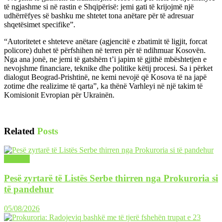
të ngjashme si në rastin e Shqipërisë: jemi gati të krijojmë një
udhërrëfyes së bashku me shtetet tona anëtare për të adresuar
shqetësimet specifike”.
“Autoritetet e shteteve anëtare (agjencitë e zbatimit të ligjit, forcat
policore) duhet të përfshihen në terren për të ndihmuar Kosovën.
Nga ana jonë, ne jemi të gatshëm t’i japim të gjithë mbështetjen e
nevojshme financiare, teknike dhe politike këtij procesi. Sa i përket
dialogut Beograd-Prishtinë, ne kemi nevojë që Kosova të na japë
zotime dhe realizime të qarta”, ka thënë Varhleyi në një takim të
Komisionit Evropian për Ukrainën.
Related
Posts
LAJME
Pesë zyrtarë të Listës Serbe thirren nga Prokuroria si
të pandehur
05/08/2026