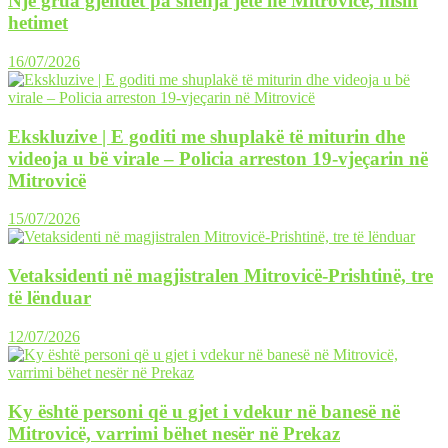
Një grua gjendet pa shenja jete në Mitrovicë, nisin
hetimet
16/07/2026
Ekskluzive | E goditi me shuplakë të miturin dhe
videoja u bë virale – Policia arreston 19-vjeçarin në
Mitrovicë
15/07/2026
Vetaksidenti në magjistralen Mitrovicë-Prishtinë, tre
të lënduar
12/07/2026
Ky është personi që u gjet i vdekur në banesë në
Mitrovicë, varrimi bëhet nesër në Prekaz