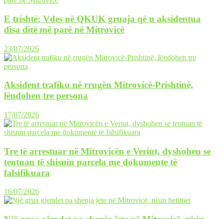
E trishtë: Vdes në QKUK gruaja që u aksidentua
disa ditë më parë në Mitrovicë
23/07/2026
Aksident trafiku në rrugën Mitrovicë-Prishtinë,
lëndohen tre persona
17/07/2026
Tre të arrestuar në Mitrovicën e Veriut, dyshohen se
tentuan të shisnin parcela me dokumente të
falsifikuara
16/07/2026