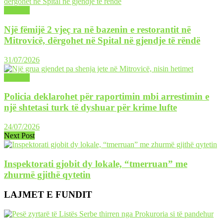
LAJME
Një fëmijë 2 vjeç ra në bazenin e restorantit në
Mitrovicë, dërgohet në Spital në gjendje të rëndë
31/07/2026
LAJME
Policia deklarohet për raportimin mbi arrestimin e
një shtetasi turk të dyshuar për krime lufte
24/07/2026
Next Post
Inspektorati gjobit dy lokale, “tmerruan” me
zhurmë gjithë qytetin
LAJMET E FUNDIT