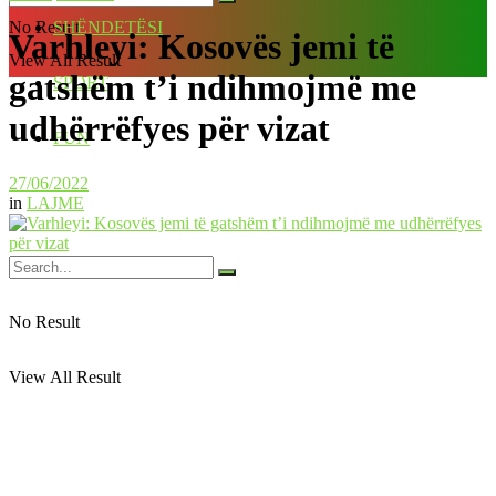
No Result
SHËNDETËSI
Varhleyi: Kosovës jemi të
View All Result
gatshëm t’i ndihmojmë me
SPORT
udhërrëfyes për vizat
FUN
27/06/2022
in
LAJME
No Result
View All Result