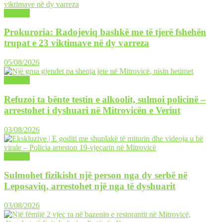
LAJME
Prokuroria: Radojeviq bashkë me të tjerë fshehën
trupat e 23 viktimave në dy varreza
05/08/2026
LAJME
Refuzoi ta bënte testin e alkoolit, sulmoi policinë –
arrestohet i dyshuari në Mitrovicën e Veriut
03/08/2026
LAJME
Sulmohet fizikisht një person nga dy serbë në
Leposaviq, arrestohet një nga të dyshuarit
03/08/2026