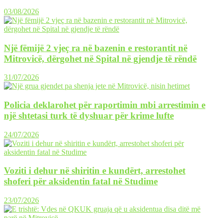
03/08/2026
Një fëmijë 2 vjeç ra në bazenin e restorantit në
Mitrovicë, dërgohet në Spital në gjendje të rëndë
31/07/2026
Policia deklarohet për raportimin mbi arrestimin e
një shtetasi turk të dyshuar për krime lufte
24/07/2026
Voziti i dehur në shiritin e kundërt, arrestohet
shoferi për aksidentin fatal në Studime
23/07/2026