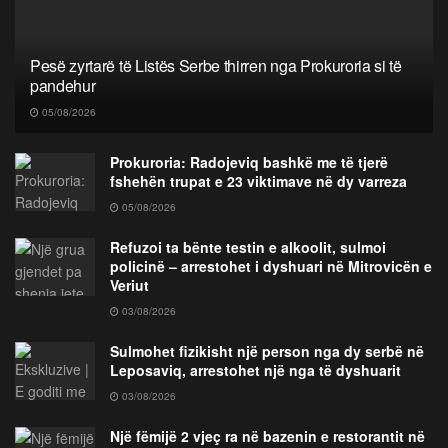
Pesë zyrtarë të Listës Serbe thirren nga Prokuroria si të
pandehur
05/08/2026
Prokuroria: Radojeviq bashkë me të tjerë
fshehën trupat e 23 viktimave në dy varreza
05/08/2026
Refuzoi ta bënte testin e alkoolit, sulmoi
policinë – arrestohet i dyshuari në Mitrovicën e
Veriut
03/08/2026
Sulmohet fizikisht një person nga dy serbë në
Leposaviq, arrestohet një nga të dyshuarit
03/08/2026
Një fëmijë 2 vjeç ra në bazenin e restorantit në