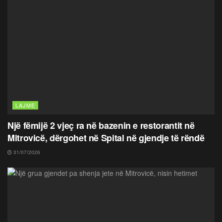
LAJME
Një fëmijë 2 vjeç ra në bazenin e restorantit në
Mitrovicë, dërgohet në Spital në gjendje të rëndë
31/07/2026