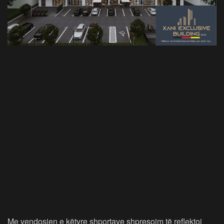
Me vendosjen e këtyre shportave shpresojm të reflektoj