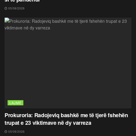
05/08/2026
LAJME
Prokuroria: Radojeviq bashkë me të tjerë fshehën
trupat e 23 viktimave në dy varreza
05/08/2026