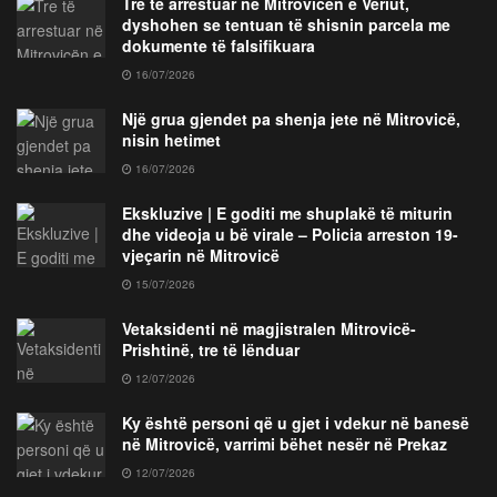
Tre të arrestuar në Mitrovicën e Veriut,
dyshohen se tentuan të shisnin parcela me
dokumente të falsifikuara
16/07/2026
Një grua gjendet pa shenja jete në Mitrovicë,
nisin hetimet
16/07/2026
Ekskluzive | E goditi me shuplakë të miturin
dhe videoja u bë virale – Policia arreston 19-
vjeçarin në Mitrovicë
15/07/2026
Vetaksidenti në magjistralen Mitrovicë-
Prishtinë, tre të lënduar
12/07/2026
Ky është personi që u gjet i vdekur në banesë
në Mitrovicë, varrimi bëhet nesër në Prekaz
12/07/2026