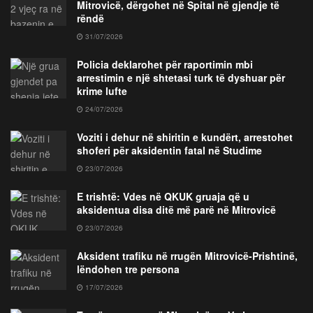
Mitrovicë, dërgohet në Spital në gjendje të
rëndë
31/07/2026
Policia deklarohet për raportimin mbi
arrestimin e një shtetasi turk të dyshuar për
krime lufte
24/07/2026
Voziti i dehur në shiritin e kundërt, arrestohet
shoferi për aksidentin fatal në Studime
23/07/2026
E trishtë: Vdes në QKUK gruaja që u
aksidentua disa ditë më parë në Mitrovicë
23/07/2026
Aksident trafiku në rrugën Mitrovicë-Prishtinë,
lëndohen tre persona
17/07/2026