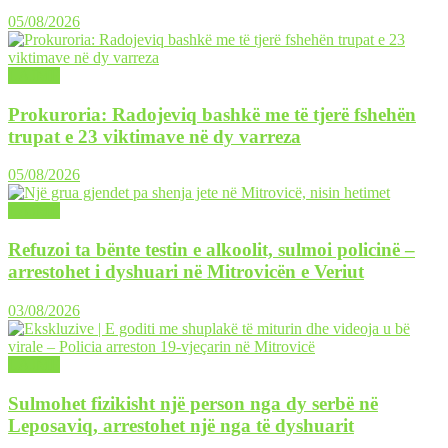
05/08/2026
LAJME
Prokuroria: Radojeviq bashkë me të tjerë fshehën
trupat e 23 viktimave në dy varreza
05/08/2026
LAJME
Refuzoi ta bënte testin e alkoolit, sulmoi policinë –
arrestohet i dyshuari në Mitrovicën e Veriut
03/08/2026
LAJME
Sulmohet fizikisht një person nga dy serbë në
Leposaviq, arrestohet një nga të dyshuarit