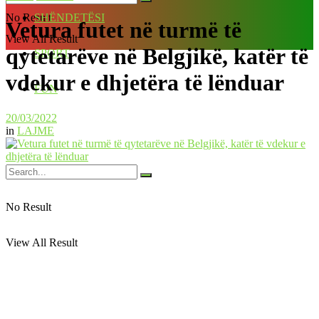
No Result
SHËNDETËSI
Vetura futet në turmë të
View All Result
qytetarëve në Belgjikë, katër të
SPORT
vdekur e dhjetëra të lënduar
FUN
20/03/2022
in
LAJME
No Result
View All Result