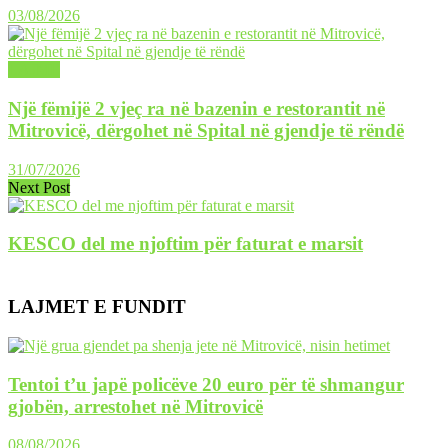
03/08/2026
LAJME
Një fëmijë 2 vjeç ra në bazenin e restorantit në
Mitrovicë, dërgohet në Spital në gjendje të rëndë
31/07/2026
Next Post
KESCO del me njoftim për faturat e marsit
LAJMET E FUNDIT
Tentoi t’u japë policëve 20 euro për të shmangur
gjobën, arrestohet në Mitrovicë
08/08/2026