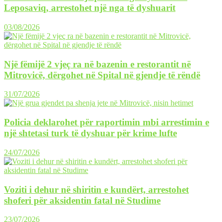
Leposaviq, arrestohet një nga të dyshuarit
03/08/2026
Një fëmijë 2 vjeç ra në bazenin e restorantit në
Mitrovicë, dërgohet në Spital në gjendje të rëndë
31/07/2026
Policia deklarohet për raportimin mbi arrestimin e
një shtetasi turk të dyshuar për krime lufte
24/07/2026
Voziti i dehur në shiritin e kundërt, arrestohet
shoferi për aksidentin fatal në Studime
23/07/2026