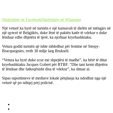
Shpërndaje në Facebook
Shpërndaje në Whatsapp
Një veturë ka hyrë në turmën e një karnavali të dielën në mëngjes në
një qytezë të Belgjikës, duke lënë të paktën katër të vdekur e duke
lënduar edhe dhjetëra të tjerë, ka njoftuar kryebashkiaku.
Vetura goditi turmën që ishte mbledhur për festime në Strepy-
Bracquegnies, rreth 30 milje larg Brukseli.
“Vetura ka hyrë duke ecur me shpejtësi të madhe”, ka bërë të ditur
kryebashkiaku Jacques Gobert për RTBF. “Dhe tani kemi dhjetëra
të lënduar dhe fatkeqësisht disa të vdekur”, ka shtuar ai.
Sipas raportimeve të mediave lokale përplasja ka ndodhur nga një
veturë që po ndiqej prej policisë.