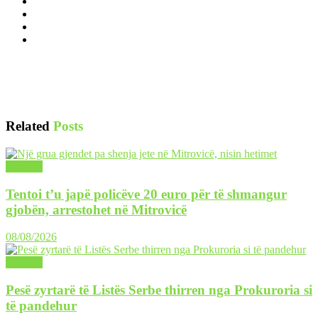
Related
Posts
LAJME
Tentoi t’u japë policëve 20 euro për të shmangur
gjobën, arrestohet në Mitrovicë
08/08/2026
LAJME
Pesë zyrtarë të Listës Serbe thirren nga Prokuroria si
të pandehur