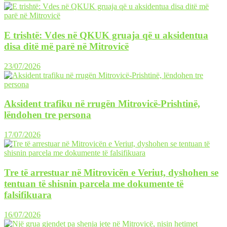
E trishtë: Vdes në QKUK gruaja që u aksidentua
disa ditë më parë në Mitrovicë
23/07/2026
Aksident trafiku në rrugën Mitrovicë-Prishtinë,
lëndohen tre persona
17/07/2026
Tre të arrestuar në Mitrovicën e Veriut, dyshohen se
tentuan të shisnin parcela me dokumente të
falsifikuara
16/07/2026