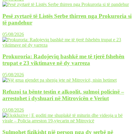
Pesë zyrtarë të Listës Serbe thirren nga Prokuroria si
të pandehur
05/08/2026
Prokuroria: Radojeviq bashkë me të tjerë fshehën
trupat e 23 viktimave në dy varreza
05/08/2026
Refuzoi ta bënte testin e alkoolit, sulmoi policinë –
arrestohet i dyshuari në Mitrovicën e Veriut
03/08/2026
Sulmohet fizikisht një person nga dy serbë në