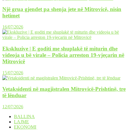
Një grua gjendet pa shenja jete në Mitrovicë, nisin
hetimet
16/07/2026
Ekskluzive | E goditi me shuplakë të miturin dhe
videoja u bë virale – Policia arreston 19-vjeçarin në
Mitrovicë
15/07/2026
Vetaksidenti në magjistralen Mitrovicë-Prishtinë, tre
të lënduar
12/07/2026
BALLINA
LAJME
EKONOMI