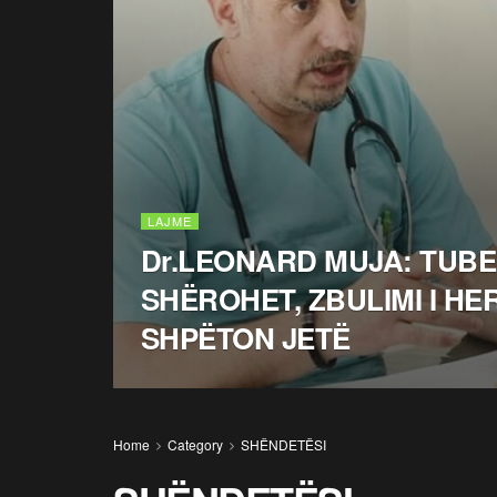
LAJME
Dr.LEONARD MUJA: TUB
SHËROHET, ZBULIMI I H
SHPËTON JETË
Home
Category
SHËNDETËSI