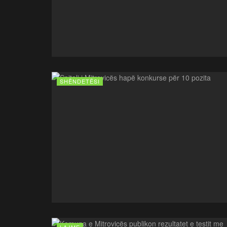
SHËNDETËSI
LAJME