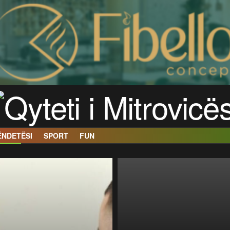
ËNDETËSI
SPORT
FUN