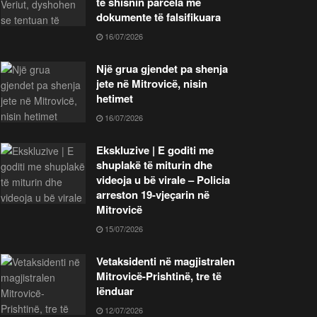
të shisnin parcela me
dokumente të falsifikuara
16/07/2026
Një grua gjendet pa shenja
jete në Mitrovicë, nisin
hetimet
16/07/2026
Ekskluzive | E goditi me
shuplakë të miturin dhe
videoja u bë virale – Policia
arreston 19-vjeçarin në
Mitrovicë
15/07/2026
Vetaksidenti në magjistralen
Mitrovicë-Prishtinë, tre të
lënduar
12/07/2026