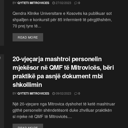
BY
27/02/2023
QYTETI MITROVICES
0
Qendra Klinike Universitare e Kosovës ka publikuar sot
shpalljen e konkursit për 85 infermierë të përgjithshëm,
70 prej tyre të...
READ MORE
20-vjeçarja mashtroi personelin
mjekësor në QMF të Mitrovicës, bëri
praktikë pa asnjë dokument mbi
shkollimin
BY
09/02/2023
QYTETI MITROVICES
0
Një 20-vjeçare nga Mitrovica dyshohet të ketë mashtruar
gjithë personelin shëndetësorë duke zhvilluar praktikën
si mjeke në QMF të Mitrovicës....
READ MORE