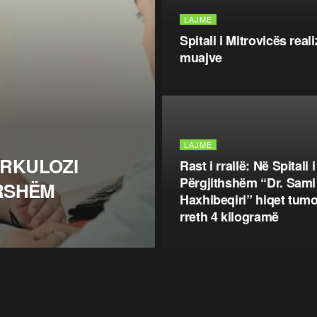
LAJME
Spitali i Mitrovicës rea
muajve
LAJME
ERKULOZI
Rast i rrallë: Në Spitali i
Përgjithshëm “Dr. Sami
ERSHËM
Haxhibeqiri” hiqet tumo
rreth 4 kilogramë