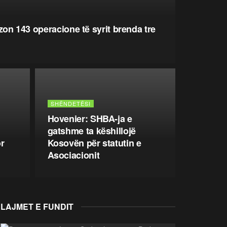
lizon 143 operacione të syrit brenda tre
SHËNDETËSI
Hovenier: SHBA-ja e
gatshme ta këshillojë
r
Kosovën për statutin e
Asociacionit
LAJMET E FUNDIT