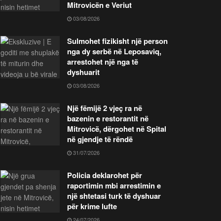
Mitrovicën e Veriut
03/08/2026
Sulmohet fizikisht një person
nga dy serbë në Leposaviq,
arrestohet një nga të
dyshuarit
03/08/2026
Një fëmijë 2 vjeç ra në
bazenin e restorantit në
Mitrovicë, dërgohet në Spital
në gjendje të rëndë
31/07/2026
Policia deklarohet për
raportimin mbi arrestimin e
një shtetasi turk të dyshuar
për krime lufte
24/07/2026