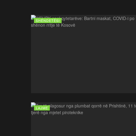
SHËNDETËSI
LAJME