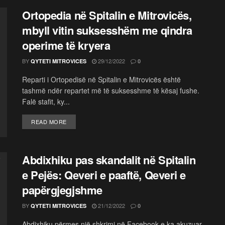
Ortopedia në Spitalin e Mitrovicës,
mbyll vitin suksesshëm me qindra
operime të kryera
BY
29/12/2022
QYTETI MITROVICES
0
Reparti i Ortopedisë në Spitalin e Mitrovicës është
tashmë ndër repartet më të suksesshme të kësaj fushe.
Falë stafit, ky...
READ MORE
Abdixhiku pas skandalit në Spitalin
e Pejës: Qeveri e paaftë, Qeveri e
papërgjegjshme
BY
21/12/2022
QYTETI MITROVICES
0
Abdixhiku përmes një shkrimi në Facebook e ka akuzuar