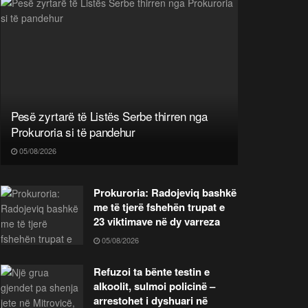
Pesë zyrtarë të Listës Serbe thirren nga
Prokuroria si të pandehur
05/08/2026
Prokuroria: Radojeviq bashkë
me të tjerë fshehën trupat e
23 viktimave në dy varreza
05/08/2026
Refuzoi ta bënte testin e
alkoolit, sulmoi policinë –
arrestohet i dyshuari në