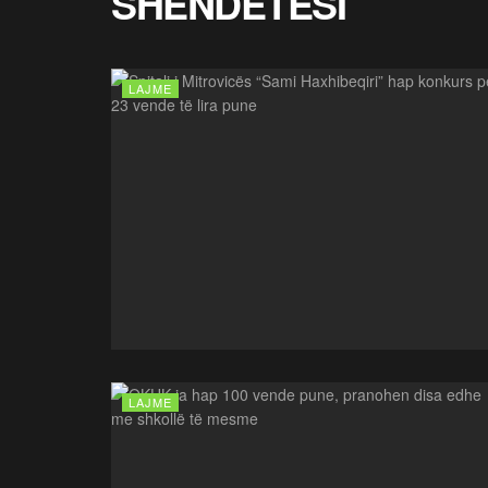
SHËNDETËSI
LAJME
LAJME