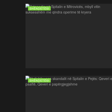
SHËNDETËSI
SHËNDETËSI