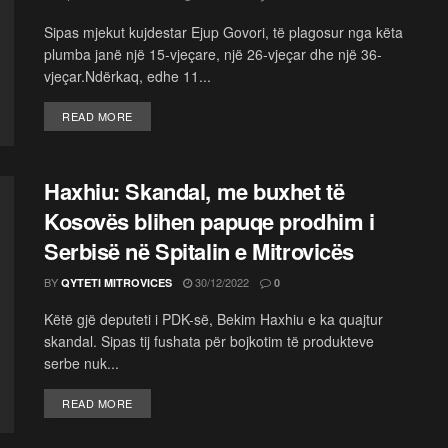
Sipas mjekut kujdestar Ejup Govori, të plagosur nga këta
plumba janë një 15-vjeçare, një 26-vjeçar dhe një 36-
vjeçar.Ndërkaq, edhe 11...
READ MORE
Haxhiu: Skandal, me buxhet të
Kosovës blihen papuqe prodhim i
Serbisë në Spitalin e Mitrovicës
BY
30/12/2022
QYTETI MITROVICES
0
Këtë gjë deputeti i PDK-së, Bekim Haxhiu e ka quajtur
skandal. Sipas tij fushata për bojkotim të produkteve
serbe nuk...
READ MORE