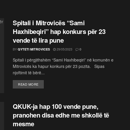
Spitali i Mitrovicës “Sami
Haxhibeqiri” hap konkurs për 23
vende të lira pune
BY
29/05/2023
QYTETI MITROVICES
0
Spitali i përgjithshëm “Sami Haxhibeqiri” në komunën e
Mitrovicës ka hapur konkurs për 23 pozita. Sipas
njoftimit të bërë...
READ MORE
QKUK-ja hap 100 vende pune,
pranohen disa edhe me shkollë të
mesme