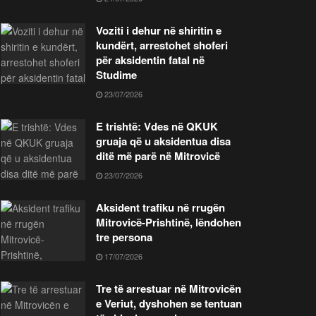
Voziti i dehur në shiritin e
kundërt, arrestohet shoferi
për aksidentin fatal në
Studime
23/07/2026
E trishtë: Vdes në QKUK
gruaja që u aksidentua disa
ditë më parë në Mitrovicë
23/07/2026
Aksident trafiku në rrugën
Mitrovicë-Prishtinë, lëndohen
tre persona
17/07/2026
Tre të arrestuar në Mitrovicën
e Veriut, dyshohen se tentuan