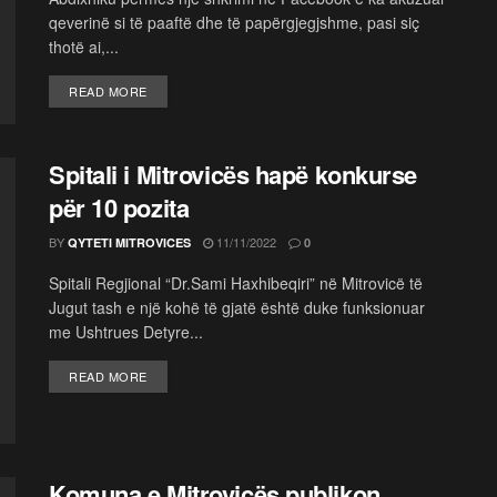
qeverinë si të paaftë dhe të papërgjegjshme, pasi siç
thotë ai,...
READ MORE
Spitali i Mitrovicës hapë konkurse
për 10 pozita
BY
11/11/2022
QYTETI MITROVICES
0
Spitali Regjional “Dr.Sami Haxhibeqiri” në Mitrovicë të
Jugut tash e një kohë të gjatë është duke funksionuar
me Ushtrues Detyre...
READ MORE
Komuna e Mitrovicës publikon