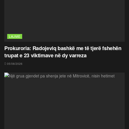
LAJME
Prokuroria: Radojeviq bashkë me të tjerë fshehën
trupat e 23 viktimave në dy varreza
05/08/2026