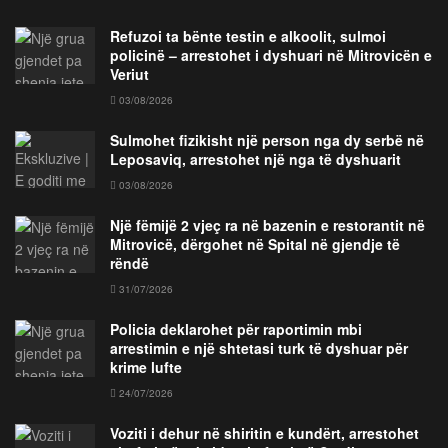
Refuzoi ta bënte testin e alkoolit, sulmoi
policinë – arrestohet i dyshuari në Mitrovicën e
Veriut
03/08/2026
Sulmohet fizikisht një person nga dy serbë në
Leposaviq, arrestohet një nga të dyshuarit
03/08/2026
Një fëmijë 2 vjeç ra në bazenin e restorantit në
Mitrovicë, dërgohet në Spital në gjendje të
rëndë
31/07/2026
Policia deklarohet për raportimin mbi
arrestimin e një shtetasi turk të dyshuar për
krime lufte
24/07/2026
Voziti i dehur në shiritin e kundërt, arrestohet