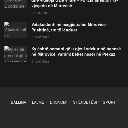
vjeçarin në Mitrovicë
15/07/2026
Vetaksidenti në magjistralen Mitrovicë-
Prishtinë, tre të lënduar
12/07/2026
Ky është personi që u gjet i vdekur në banesë
në Mitrovicë, varrimi bëhet nesër në Prekaz
12/07/2026
BALLINA
LAJME
EKONOMI
SHËNDETËSI
SPORT