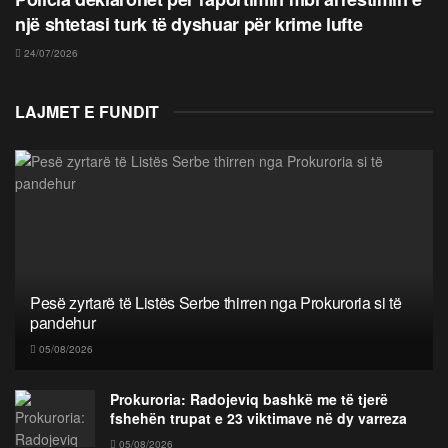
një shtetasi turk të dyshuar për krime lufte
24/07/2026
LAJMET E FUNDIT
Pesë zyrtarë të Listës Serbe thirren nga Prokuroria si të
pandehur
05/08/2026
Prokuroria: Radojeviq bashkë me të tjerë
fshehën trupat e 23 viktimave në dy varreza
05/08/2026