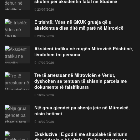
shoferi për aksidentin fatal në Studime
23/07/2026
E trishtë: Vdes në QKUK gruaja që u
aksidentua disa ditë më parë në Mitrovicë
23/07/2026
Aksident trafiku në rrugën Mitrovicë-Prishtinë,
lëndohen tre persona
17/07/2026
Tre të arrestuar në Mitrovicën e Veriut,
dyshohen se tentuan të shisnin parcela me
dokumente të falsifikuara
16/07/2026
Një grua gjendet pa shenja jete në Mitrovicë,
nisin hetimet
16/07/2026
Ekskluzive | E goditi me shuplakë të miturin
dhe videoja u bë virale – Policia arreston 19-