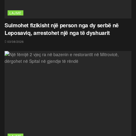
LAJME
Sulmohet fizikisht një person nga dy serbë në
Leposaviq, arrestohet një nga të dyshuarit
03/08/2026
LAJME