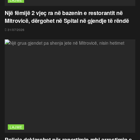
Një fëmijë 2 vjeç ra në bazenin e restorantit në
Mitrovicë, dërgohet në Spital në gjendje të rëndë
31/07/2026
LAJME
Policia deklarohet për raportimin mbi arrestimin e