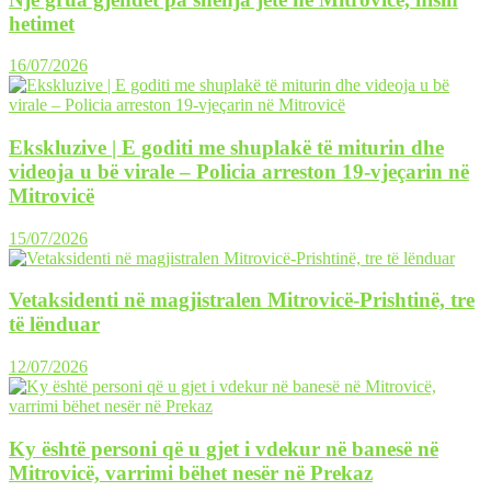
hetimet
16/07/2026
Ekskluzive | E goditi me shuplakë të miturin dhe
videoja u bë virale – Policia arreston 19-vjeçarin në
Mitrovicë
15/07/2026
Vetaksidenti në magjistralen Mitrovicë-Prishtinë, tre
të lënduar
12/07/2026
Ky është personi që u gjet i vdekur në banesë në
Mitrovicë, varrimi bëhet nesër në Prekaz