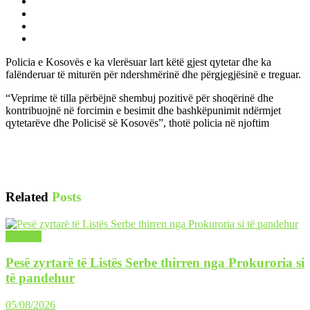
Policia e Kosovës e ka vlerësuar lart këtë gjest qytetar dhe ka
falënderuar të miturën për ndershmërinë dhe përgjegjësinë e treguar.
“Veprime të tilla përbëjnë shembuj pozitivë për shoqërinë dhe
kontribuojnë në forcimin e besimit dhe bashkëpunimit ndërmjet
qytetarëve dhe Policisë së Kosovës”, thotë policia në njoftim
Related
Posts
LAJME
Pesë zyrtarë të Listës Serbe thirren nga Prokuroria si
të pandehur
05/08/2026