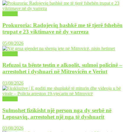
LAJME
Prokuroria: Radojeviq bashkë me të tjerë fshehën
trupat e 23 viktimave në dy varreza
05/08/2026
LAJME
Refuzoi ta bënte testin e alkoolit, sulmoi policinë –
arrestohet i dyshuari në Mitrovicën e Veriut
03/08/2026
LAJME
Sulmohet fizikisht një person nga dy serbë në
Leposaviq, arrestohet një nga të dyshuarit
03/08/2026