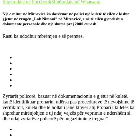
Shpërndaje në Facebook
Shpërndaje në Whatsapp
Një e mitur në Mitrovicë ka dorëzuar në polici një kuletë të cilën e kishte
gjetur në rrugën ,,Lah Nimani” në Mitrovicë, e në të cilën gjendeshin
dokumente personale dhe një shumë prej 2000 eurosh.
Rasti ka ndodhur mbrëmjen e së premtes.
Zyrtarët policorë, bazuar në dokumentacionin e gjetur në kuletë,
kanë identifikuar pronarin, ndërsa pas procedurave të nevojshme të
verifikimit, kuleta dhe të hollat i janë kthyer atij.Pronari i kuletës ka
shprehur mirënjohjen e tij ndaj vajzës për veprimin e ndershëm si
dhe ndaj zyrtarëve policorë për angazhimin e treguar”.