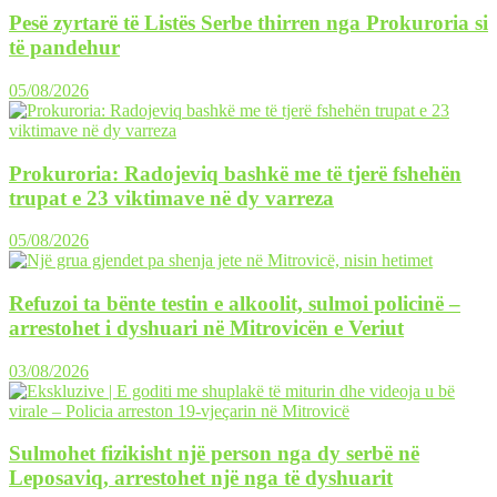
Pesë zyrtarë të Listës Serbe thirren nga Prokuroria si
të pandehur
05/08/2026
Prokuroria: Radojeviq bashkë me të tjerë fshehën
trupat e 23 viktimave në dy varreza
05/08/2026
Refuzoi ta bënte testin e alkoolit, sulmoi policinë –
arrestohet i dyshuari në Mitrovicën e Veriut
03/08/2026
Sulmohet fizikisht një person nga dy serbë në
Leposaviq, arrestohet një nga të dyshuarit