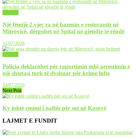
LAJME
Një fëmijë 2 vjeç ra në bazenin e restorantit në
Mitrovicë, dërgohet në Spital në gjendje të rëndë
31/07/2026
LAJME
Policia deklarohet për raportimin mbi arrestimin e
një shtetasi turk të dyshuar për krime lufte
24/07/2026
Next Post
Ky është çmimi i naftës për sot në Kosovë
LAJMET E FUNDIT