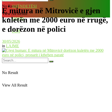
No Result
SHËNDETËSI
E mitura në Mitrovicë e gjen
View All Result
kuletën me 2000 euro në rrugë,
SPORT
e dorëzon në polici
FUN
30/05/2026
in
LAJME
No Result
View All Result