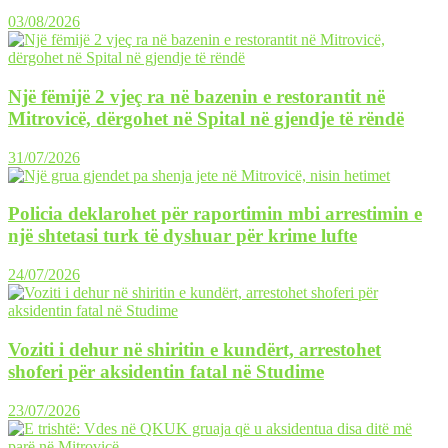
03/08/2026
Një fëmijë 2 vjeç ra në bazenin e restorantit në
Mitrovicë, dërgohet në Spital në gjendje të rëndë
31/07/2026
Policia deklarohet për raportimin mbi arrestimin e
një shtetasi turk të dyshuar për krime lufte
24/07/2026
Voziti i dehur në shiritin e kundërt, arrestohet
shoferi për aksidentin fatal në Studime
23/07/2026