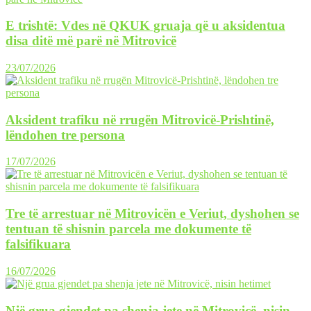
E trishtë: Vdes në QKUK gruaja që u aksidentua
disa ditë më parë në Mitrovicë
23/07/2026
Aksident trafiku në rrugën Mitrovicë-Prishtinë,
lëndohen tre persona
17/07/2026
Tre të arrestuar në Mitrovicën e Veriut, dyshohen se
tentuan të shisnin parcela me dokumente të
falsifikuara
16/07/2026
Një grua gjendet pa shenja jete në Mitrovicë, nisin