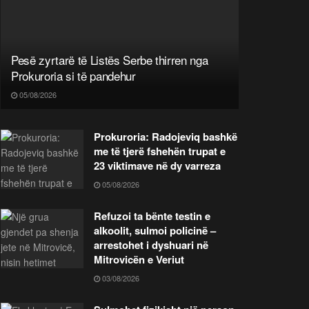
Pesë zyrtarë të Listës Serbe thirren nga
Prokuroria si të pandehur
05/08/2026
Prokuroria: Radojeviq bashkë
me të tjerë fshehën trupat e
23 viktimave në dy varreza
05/08/2026
Refuzoi ta bënte testin e
alkoolit, sulmoi policinë –
arrestohet i dyshuari në
Mitrovicën e Veriut
03/08/2026