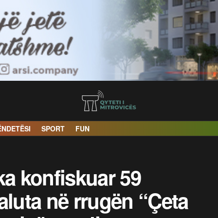
ËNDETËSI
SPORT
FUN
ka konfiskuar 59
aluta në rrugën “Çeta