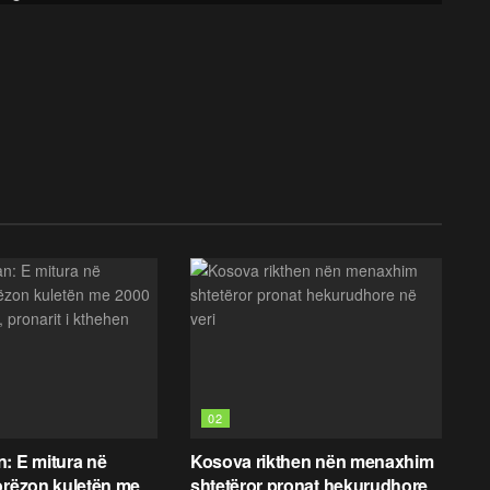
02
: E mitura në
Kosova rikthen nën menaxhim
orëzon kuletën me
shtetëror pronat hekurudhore