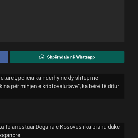
Shpërndaje në Whatsapp
tarët, policia ka ndërhy në dy shtëpi në
ina për mihjen e kriptovalutave”, ka bërë të ditur
ka të arrestuar.Dogana e Kosovës i ka pranu duke
doganore.