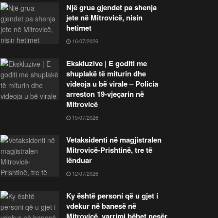
Një grua gjendet pa shenja
jete në Mitrovicë, nisin
hetimet
16/07/2026
Ekskluzive | E goditi me
shuplakë të miturin dhe
videoja u bë virale – Policia
arreston 19-vjeçarin në
Mitrovicë
15/07/2026
Vetaksidenti në magjistralen
Mitrovicë-Prishtinë, tre të
lënduar
12/07/2026
Ky është personi që u gjet i
vdekur në banesë në
Mitrovicë, varrimi bëhet nesër