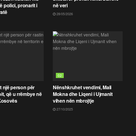
 polici, pronarit i
në veri
ratë
28/05/2026
02
t një person për
Nënshkruhet vendimi, Mali
bit, që u rrëmbye në
Mokna dhe Liqeni i Ujmanit
 Kosovës
vihen nën mbrojtje
27/10/2025