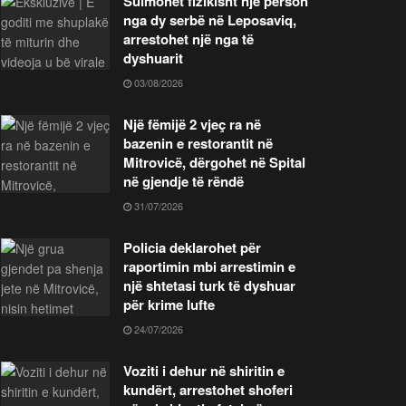
Sulmohet fizikisht një person
nga dy serbë në Leposaviq,
arrestohet një nga të
dyshuarit
03/08/2026
Një fëmijë 2 vjeç ra në
bazenin e restorantit në
Mitrovicë, dërgohet në Spital
në gjendje të rëndë
31/07/2026
Policia deklarohet për
raportimin mbi arrestimin e
një shtetasi turk të dyshuar
për krime lufte
24/07/2026
Voziti i dehur në shiritin e
kundërt, arrestohet shoferi