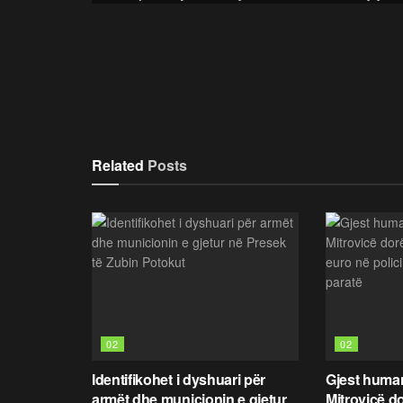
Related
Posts
02
02
Identifikohet i dyshuari për
Gjest human
armët dhe municionin e gjetur
Mitrovicë d