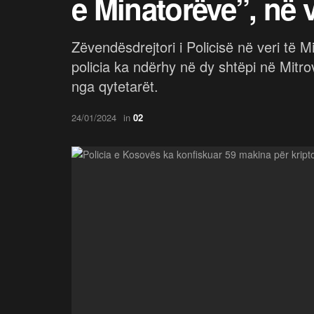
e Minatorëve”, në v
Zëvendësdrejtori i Policisë në veri të M
policia ka ndërhy në dy shtëpi në Mitro
nga qytetarët.
24/01/2024
in
02