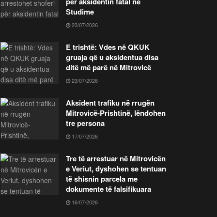
për aksidentin fatal në
Studime
23/07/2026
E trishtë: Vdes në QKUK
gruaja që u aksidentua disa
ditë më parë në Mitrovicë
23/07/2026
Aksident trafiku në rrugën
Mitrovicë-Prishtinë, lëndohen
tre persona
17/07/2026
Tre të arrestuar në Mitrovicën
e Veriut, dyshohen se tentuan
të shisnin parcela me
dokumente të falsifikuara
16/07/2026