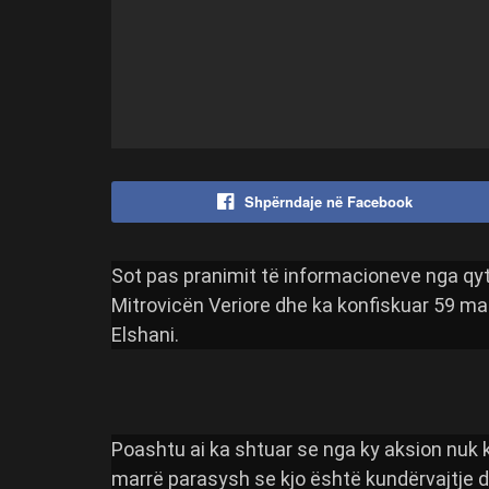
Shpërndaje në Facebook
Sot pas pranimit të informacioneve nga qyte
Mitrovicën Veriore dhe ka konfiskuar 59 mak
Elshani.
Poashtu ai ka shtuar se nga ky aksion nuk 
marrë parasysh se kjo është kundërvajtje 