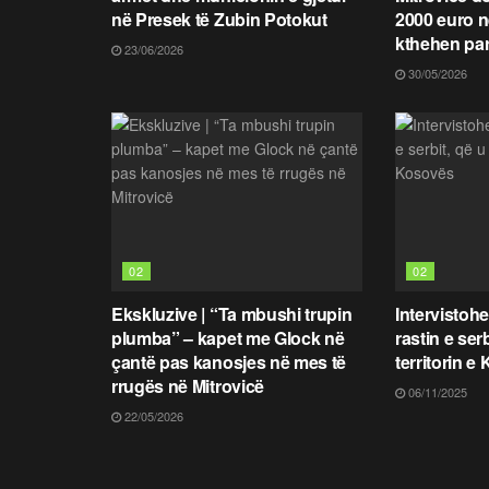
në Presek të Zubin Potokut
2000 euro në
kthehen pa
23/06/2026
30/05/2026
02
02
Ekskluzive | “Ta mbushi trupin
Intervistohe
plumba” – kapet me Glock në
rastin e ser
çantë pas kanosjes në mes të
territorin e
rrugës në Mitrovicë
06/11/2025
22/05/2026