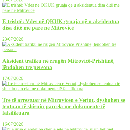
E trishtë: Vdes në QKUK gruaja që u aksidentua
disa ditë më parë në Mitrovicë
23/07/2026
Aksident trafiku në rrugën Mitrovicë-Prishtinë,
lëndohen tre persona
17/07/2026
Tre të arrestuar në Mitrovicën e Veriut, dyshohen se
tentuan të shisnin parcela me dokumente të
falsifikuara
16/07/2026