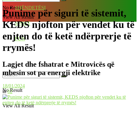
No Result
SHËNDETËSI
Punime për siguri të sistemit,
View All Result
KEDS njofton për vendet ku të
SPORT
enjten do të ketë ndërprerje të
FUN
rrymës!
Lagjet dhe fshatrat e Mitrovicës që
mbesin sot pa energji elektrike
18/01/2024
No Result
in
02
View All Result