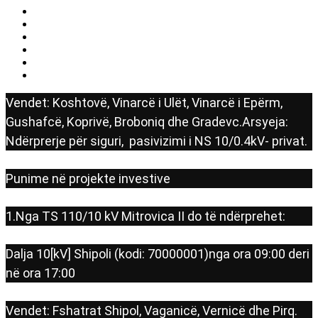
Vendet: Koshtovë, Vinarcë i Ulët, Vinarcë i Epërm,
Gushafcë, Koprivë, Broboniq dhe Gradevc.Arsyeja:
Ndërprerje për siguri, pasivizimi i NS 10/0.4kV- privat.
Punime në projekte investive
1.Nga TS 110/10 kV Mitrovica II do të ndërprehet:
Dalja 10[kV] Shipoli (kodi: 70000001)nga ora 09:00 deri
në ora 17:00
Vendet: Fshatrat Shipol, Vaganicë, Vernicë dhe Pirq.