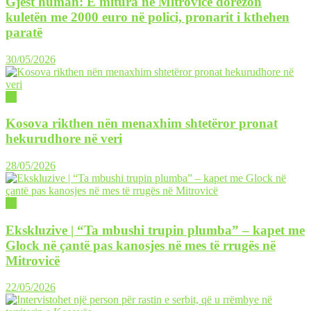
Gjest human: E mitura në Mitrovicë dorëzon
kuletën me 2000 euro në polici, pronarit i kthehen
paratë
30/05/2026
02
Kosova rikthen nën menaxhim shtetëror pronat
hekurudhore në veri
28/05/2026
02
Ekskluzive | “Ta mbushi trupin plumba” – kapet me
Glock në çantë pas kanosjes në mes të rrugës në
Mitrovicë
22/05/2026