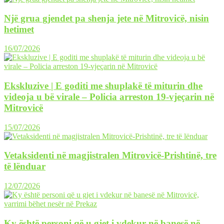
Një grua gjendet pa shenja jete në Mitrovicë, nisin
hetimet
16/07/2026
Ekskluzive | E goditi me shuplakë të miturin dhe
videoja u bë virale – Policia arreston 19-vjeçarin në
Mitrovicë
15/07/2026
Vetaksidenti në magjistralen Mitrovicë-Prishtinë, tre
të lënduar
12/07/2026
Ky është personi që u gjet i vdekur në banesë në