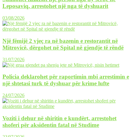
Leposaviq, arrestohet një nga të dyshuarit
03/08/2026
Një fëmijë 2 vjeç ra në bazenin e restorantit në
Mitrovicë, dërgohet në Spital në gjendje të rëndë
31/07/2026
Policia deklarohet për raportimin mbi arrestimin e
një shtetasi turk të dyshuar për krime lufte
24/07/2026
Voziti i dehur në shiritin e kundërt, arrestohet
shoferi për aksidentin fatal në Studime
23/07/2026