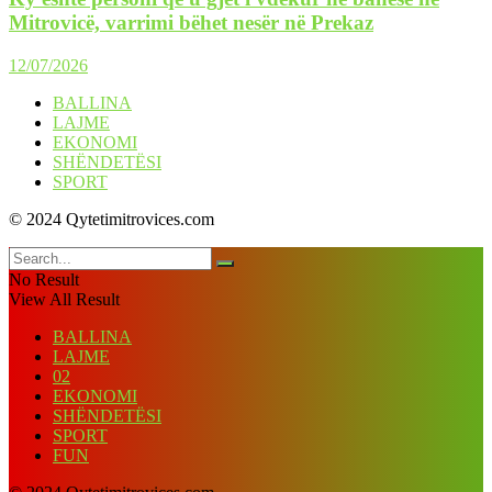
Mitrovicë, varrimi bëhet nesër në Prekaz
12/07/2026
BALLINA
LAJME
EKONOMI
SHËNDETËSI
SPORT
© 2024 Qytetimitrovices.com
No Result
View All Result
BALLINA
LAJME
02
EKONOMI
SHËNDETËSI
SPORT
FUN