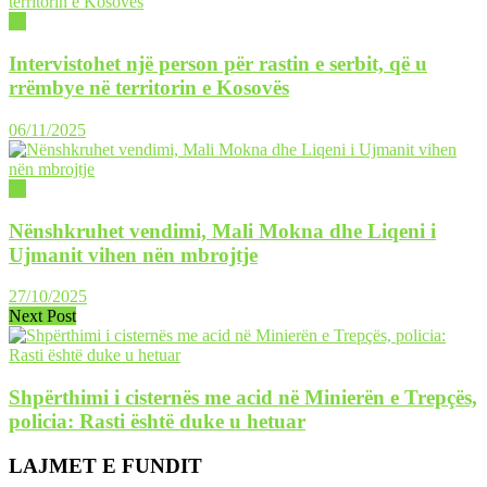
02
Intervistohet një person për rastin e serbit, që u
rrëmbye në territorin e Kosovës
06/11/2025
02
Nënshkruhet vendimi, Mali Mokna dhe Liqeni i
Ujmanit vihen nën mbrojtje
27/10/2025
Next Post
Shpërthimi i cisternës me acid në Minierën e Trepçës,
policia: Rasti është duke u hetuar
LAJMET E FUNDIT