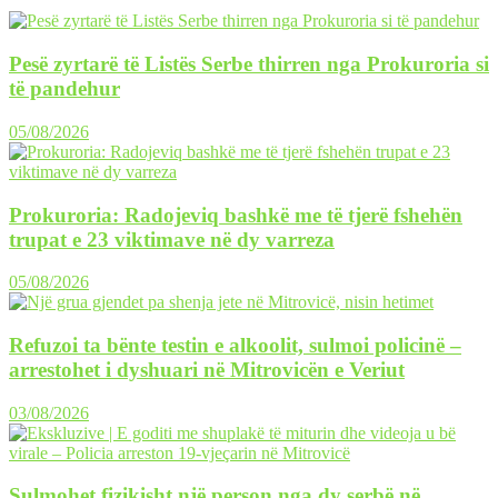
Pesë zyrtarë të Listës Serbe thirren nga Prokuroria si
të pandehur
05/08/2026
Prokuroria: Radojeviq bashkë me të tjerë fshehën
trupat e 23 viktimave në dy varreza
05/08/2026
Refuzoi ta bënte testin e alkoolit, sulmoi policinë –
arrestohet i dyshuari në Mitrovicën e Veriut
03/08/2026
Sulmohet fizikisht një person nga dy serbë në