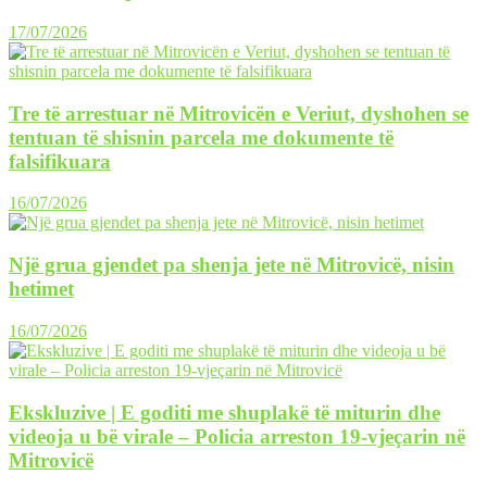
17/07/2026
Tre të arrestuar në Mitrovicën e Veriut, dyshohen se
tentuan të shisnin parcela me dokumente të
falsifikuara
16/07/2026
Një grua gjendet pa shenja jete në Mitrovicë, nisin
hetimet
16/07/2026
Ekskluzive | E goditi me shuplakë të miturin dhe
videoja u bë virale – Policia arreston 19-vjeçarin në
Mitrovicë