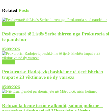
Related
Posts
LAJME
Pesë zyrtarë të Listës Serbe thirren nga Prokuroria si
të pandehur
05/08/2026
LAJME
Prokuroria: Radojeviq bashkë me të tjerë fshehën
trupat e 23 viktimave në dy varreza
05/08/2026
LAJME
Refuzoi ta bënte testin e alkoolit, sulmoi policinë –
arrestohet i dyshuari në Mitrovicën e Veriut