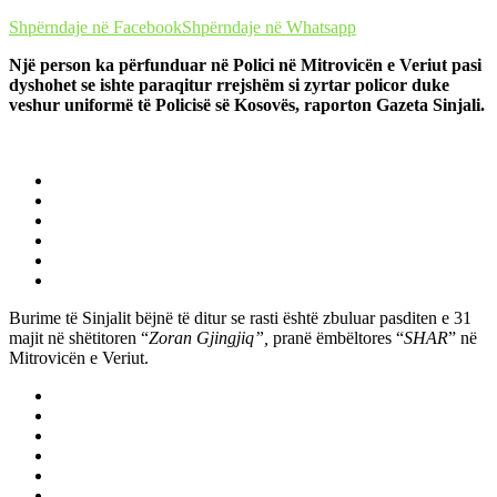
Shpërndaje në Facebook
Shpërndaje në Whatsapp
Një person ka përfunduar në Polici në Mitrovicën e Veriut pasi
dyshohet se ishte paraqitur rrejshëm si zyrtar policor duke
veshur uniformë të Policisë së Kosovës, raporton Gazeta Sinjali.
Burime të Sinjalit bëjnë të ditur se rasti është zbuluar pasditen e 31
majit në shëtitoren “
Zoran Gjingjiq”,
pranë ëmbëltores “
SHAR
” në
Mitrovicën e Veriut.