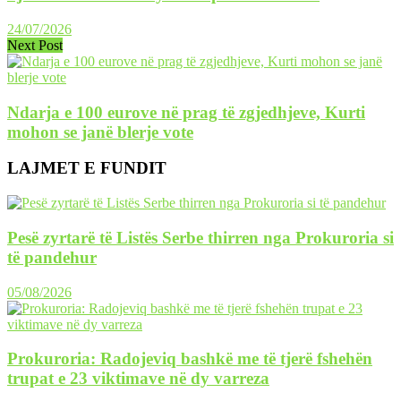
24/07/2026
Next Post
Ndarja e 100 eurove në prag të zgjedhjeve, Kurti
mohon se janë blerje vote
LAJMET E FUNDIT
Pesë zyrtarë të Listës Serbe thirren nga Prokuroria si
të pandehur
05/08/2026
Prokuroria: Radojeviq bashkë me të tjerë fshehën
trupat e 23 viktimave në dy varreza