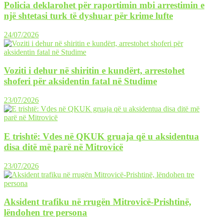
Policia deklarohet për raportimin mbi arrestimin e
një shtetasi turk të dyshuar për krime lufte
24/07/2026
Voziti i dehur në shiritin e kundërt, arrestohet
shoferi për aksidentin fatal në Studime
23/07/2026
E trishtë: Vdes në QKUK gruaja që u aksidentua
disa ditë më parë në Mitrovicë
23/07/2026
Aksident trafiku në rrugën Mitrovicë-Prishtinë,
lëndohen tre persona