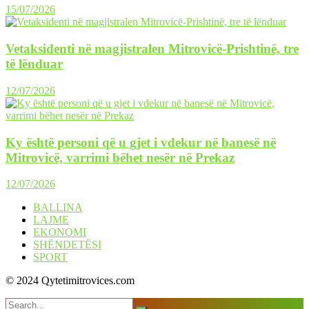
15/07/2026
Vetaksidenti në magjistralen Mitrovicë-Prishtinë, tre
të lënduar
12/07/2026
Ky është personi që u gjet i vdekur në banesë në
Mitrovicë, varrimi bëhet nesër në Prekaz
12/07/2026
BALLINA
LAJME
EKONOMI
SHËNDETËSI
SPORT
© 2024 Qytetimitrovices.com