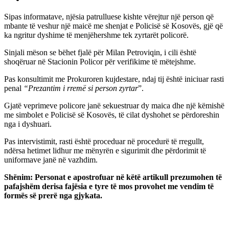
Sipas informatave, njësia patrulluese kishte vërejtur një person që
mbante të veshur një maicë me shenjat e Policisë së Kosovës, gjë që
ka ngritur dyshime të menjëhershme tek zyrtarët policorë.
Sinjali mëson se bëhet fjalë për Milan Petroviqin, i cili është
shoqëruar në Stacionin Policor për verifikime të mëtejshme.
Pas konsultimit me Prokuroren kujdestare, ndaj tij është iniciuar rasti
penal
“Prezantim i rremë si person zyrtar
”.
Gjatë veprimeve policore janë sekuestruar dy maica dhe një këmishë
me simbolet e Policisë së Kosovës, të cilat dyshohet se përdoreshin
nga i dyshuari.
Pas intervistimit, rasti është proceduar në procedurë të rregullt,
ndërsa hetimet lidhur me mënyrën e sigurimit dhe përdorimit të
uniformave janë në vazhdim.
Shënim: Personat e apostrofuar në këtë artikull prezumohen të
pafajshëm derisa fajësia e tyre të mos provohet me vendim të
formës së prerë nga gjykata.