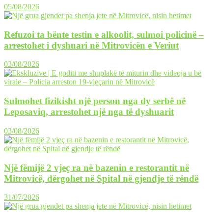
05/08/2026
Refuzoi ta bënte testin e alkoolit, sulmoi policinë –
arrestohet i dyshuari në Mitrovicën e Veriut
03/08/2026
Sulmohet fizikisht një person nga dy serbë në
Leposaviq, arrestohet një nga të dyshuarit
03/08/2026
Një fëmijë 2 vjeç ra në bazenin e restorantit në
Mitrovicë, dërgohet në Spital në gjendje të rëndë
31/07/2026