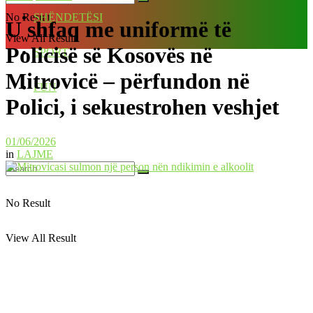
No Result
SHËNDETËSI
U shfaq me uniformë të
View All Result
Policisë së Kosovës në
SPORT
Mitrovicë – përfundon në
FUN
Polici, i sekuestrohen veshjet
01/06/2026
in
LAJME
No Result
View All Result