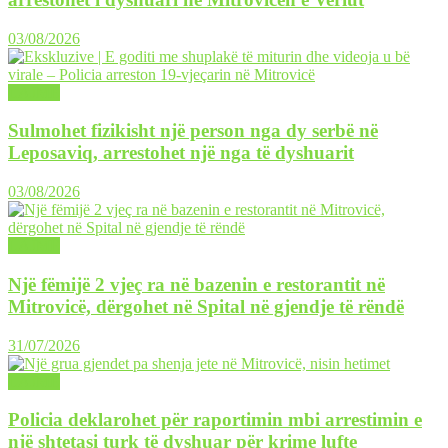
03/08/2026
LAJME
Sulmohet fizikisht një person nga dy serbë në
Leposaviq, arrestohet një nga të dyshuarit
03/08/2026
LAJME
Një fëmijë 2 vjeç ra në bazenin e restorantit në
Mitrovicë, dërgohet në Spital në gjendje të rëndë
31/07/2026
LAJME
Policia deklarohet për raportimin mbi arrestimin e
një shtetasi turk të dyshuar për krime lufte