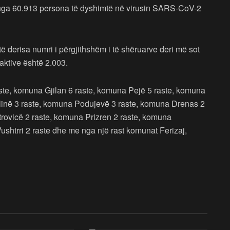
te nga 60.913 persona të dyshimtë në virusin SARS-CoV-2
të derisa numri i përgjithshëm i të shëruarve deri më sot
 aktive është 2.003.
aste, komuna Gjilan 6 raste, komuna Pejë 5 raste, komuna
linë 3 raste, komuna Podujevë 3 raste, komuna Drenas 2
rovicë 2 raste, komuna Prizren 2 raste, komuna
ushtrri 2 raste dhe me nga një rast komunat Ferizaj,