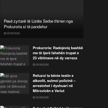
Pesë zyrtarë të Listës Serbe thirren nga
Prokuroria si të pandehur
05/08/2026
Prokuroria: Radojeviq bashkë
me të tjerë fshehën trupat e
23 viktimave në dy varreza
05/08/2026
Refuzoi ta bënte testin e
alkoolit, sulmoi policinë –
arrestohet i dyshuari në
Mitrovicën e Veriut
03/08/2026