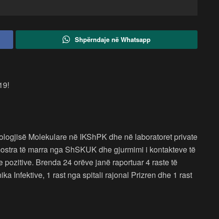
Shpërndaje në Whatsapp
19!
biologjisë Molekulare në IKShPK dhe në laboratoret private
ostra të marra nga ShSKUK dhe gjurmimi i kontakteve të
te pozitive. Brenda 24 orëve janë raportuar 4 raste të
 Infektive, 1 rast nga spitali rajonal Prizren dhe 1 rast