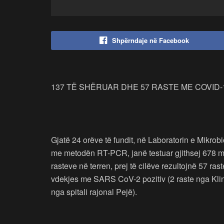
Shpërndaje në Facebook
137 TË SHËRUAR DHE 57 RASTE ME COVID-
Gjatë 24 orëve të fundit, në Laboratorin e Mikro
me metodën RT-PCR, janë testuar gjithsej 678 m
rasteve në terren, prej të cilëve rezultojnë 57 ras
vdekjes me SARS CoV-2 pozitiv (2 raste nga Klinika
nga spitali rajonal Pejë).