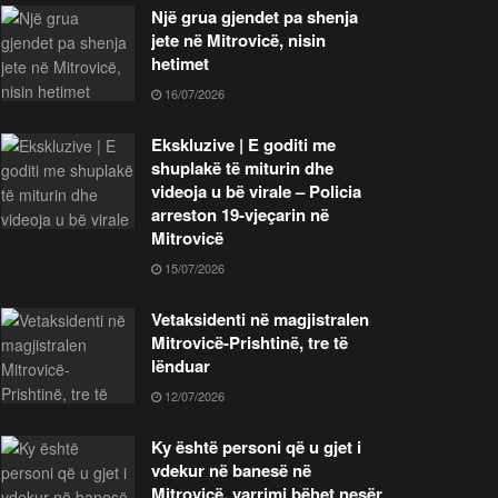
Një grua gjendet pa shenja
jete në Mitrovicë, nisin
hetimet
16/07/2026
Ekskluzive | E goditi me
shuplakë të miturin dhe
videoja u bë virale – Policia
arreston 19-vjeçarin në
Mitrovicë
15/07/2026
Vetaksidenti në magjistralen
Mitrovicë-Prishtinë, tre të
lënduar
12/07/2026
Ky është personi që u gjet i
vdekur në banesë në
Mitrovicë, varrimi bëhet nesër