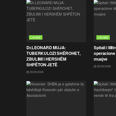
LAJME
LAJME
Dr.LEONARD MUJA:
Spitali i Mi
TUBERKULOZI SHËROHET,
operacione t
ZBULIMI I HERSHËM
muajve
SHPËTON JETË
26/05/2026
29/05/2026