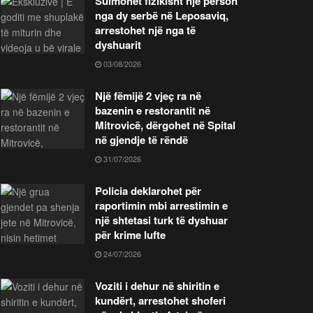
Sulmohet fizikisht një person
nga dy serbë në Leposaviq,
arrestohet një nga të
dyshuarit
03/08/2026
Një fëmijë 2 vjeç ra në
bazenin e restorantit në
Mitrovicë, dërgohet në Spital
në gjendje të rëndë
31/07/2026
Policia deklarohet për
raportimin mbi arrestimin e
një shtetasi turk të dyshuar
për krime lufte
24/07/2026
Voziti i dehur në shiritin e
kundërt, arrestohet shoferi