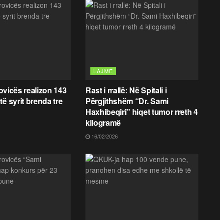
LAJME
trovicës realizon 143
Rast i rrallë: Në Spitali i
ë syrit brenda tre
Përgjithshëm “Dr. Sami
Haxhibeqiri” hiqet tumor rreth 4
kilogramë
16/02/2026