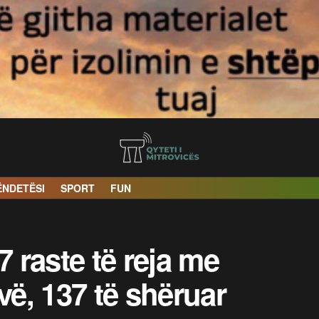
ËNDETËSI
SPORT
FUN
7 raste të reja me
ë, 137 të shëruar