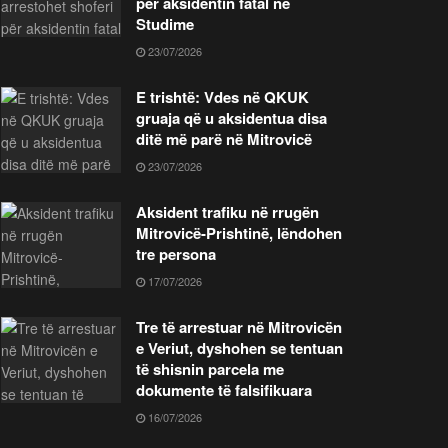
për aksidentin fatal në
Studime
23/07/2026
E trishtë: Vdes në QKUK
gruaja që u aksidentua disa
ditë më parë në Mitrovicë
23/07/2026
Aksident trafiku në rrugën
Mitrovicë-Prishtinë, lëndohen
tre persona
17/07/2026
Tre të arrestuar në Mitrovicën
e Veriut, dyshohen se tentuan
të shisnin parcela me
dokumente të falsifikuara
16/07/2026