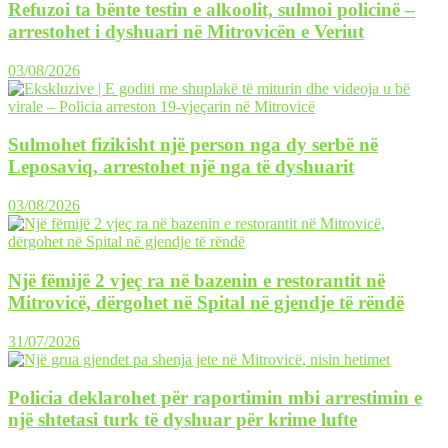
Refuzoi ta bënte testin e alkoolit, sulmoi policinë –
arrestohet i dyshuari në Mitrovicën e Veriut
03/08/2026
Sulmohet fizikisht një person nga dy serbë në
Leposaviq, arrestohet një nga të dyshuarit
03/08/2026
Një fëmijë 2 vjeç ra në bazenin e restorantit në
Mitrovicë, dërgohet në Spital në gjendje të rëndë
31/07/2026
Policia deklarohet për raportimin mbi arrestimin e
një shtetasi turk të dyshuar për krime lufte