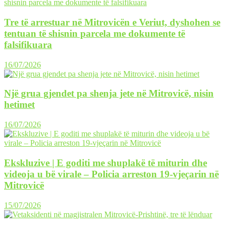
Tre të arrestuar në Mitrovicën e Veriut, dyshohen se
tentuan të shisnin parcela me dokumente të
falsifikuara
16/07/2026
Një grua gjendet pa shenja jete në Mitrovicë, nisin
hetimet
16/07/2026
Ekskluzive | E goditi me shuplakë të miturin dhe
videoja u bë virale – Policia arreston 19-vjeçarin në
Mitrovicë
15/07/2026