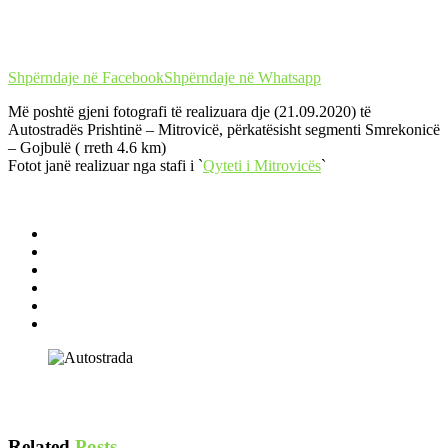
Shpërndaje në Facebook
Shpërndaje në Whatsapp
Më poshtë gjeni fotografi të realizuara dje (21.09.2020) të
Autostradës Prishtinë – Mitrovicë, përkatësisht segmenti Smrekonicë
– Gojbulë ( rreth 4.6 km)
Fotot janë realizuar nga stafi i `
Qyteti i Mitrovicës
`
Related
Posts