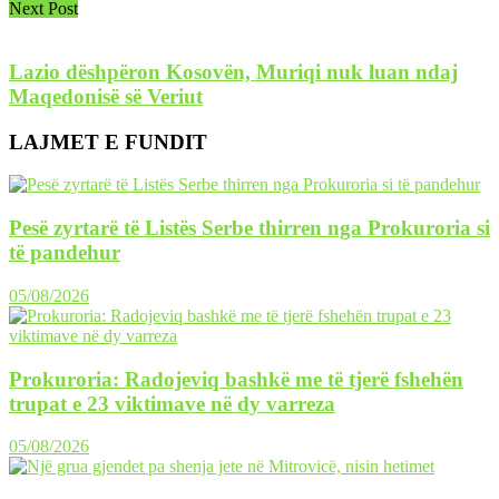
Next Post
Lazio dëshpëron Kosovën, Muriqi nuk luan ndaj
Maqedonisë së Veriut
LAJMET E FUNDIT
Pesë zyrtarë të Listës Serbe thirren nga Prokuroria si
të pandehur
05/08/2026
Prokuroria: Radojeviq bashkë me të tjerë fshehën
trupat e 23 viktimave në dy varreza
05/08/2026