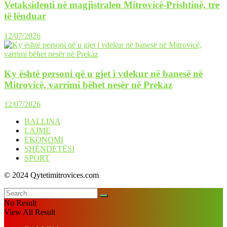
Vetaksidenti në magjistralen Mitrovicë-Prishtinë, tre
të lënduar
12/07/2026
Ky është personi që u gjet i vdekur në banesë në
Mitrovicë, varrimi bëhet nesër në Prekaz
12/07/2026
BALLINA
LAJME
EKONOMI
SHËNDETËSI
SPORT
© 2024 Qytetimitrovices.com
No Result
View All Result