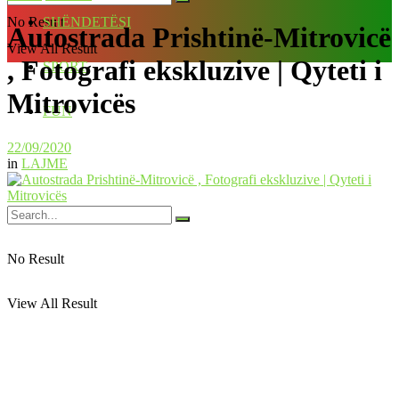
No Result
SHËNDETËSI
Autostrada Prishtinë-Mitrovicë
View All Result
, Fotografi ekskluzive | Qyteti i
SPORT
Mitrovicës
FUN
22/09/2020
in
LAJME
No Result
View All Result