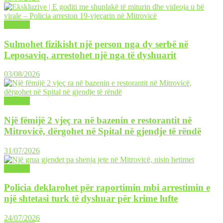
LAJME
Sulmohet fizikisht një person nga dy serbë në
Leposaviq, arrestohet një nga të dyshuarit
03/08/2026
LAJME
Një fëmijë 2 vjeç ra në bazenin e restorantit në
Mitrovicë, dërgohet në Spital në gjendje të rëndë
31/07/2026
LAJME
Policia deklarohet për raportimin mbi arrestimin e
një shtetasi turk të dyshuar për krime lufte
24/07/2026