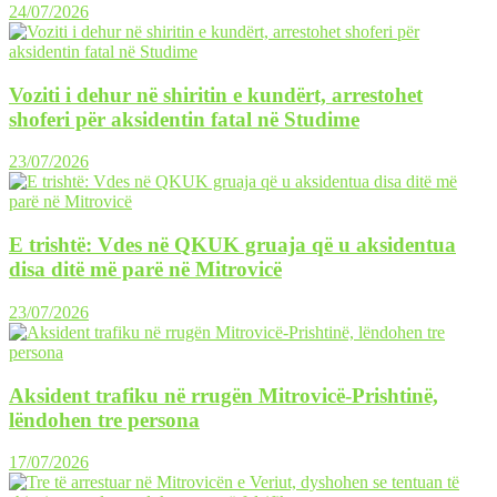
24/07/2026
Voziti i dehur në shiritin e kundërt, arrestohet
shoferi për aksidentin fatal në Studime
23/07/2026
E trishtë: Vdes në QKUK gruaja që u aksidentua
disa ditë më parë në Mitrovicë
23/07/2026
Aksident trafiku në rrugën Mitrovicë-Prishtinë,
lëndohen tre persona
17/07/2026