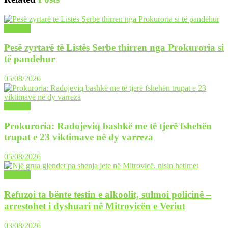
LAJME
Pesë zyrtarë të Listës Serbe thirren nga Prokuroria si
të pandehur
05/08/2026
LAJME
Prokuroria: Radojeviq bashkë me të tjerë fshehën
trupat e 23 viktimave në dy varreza
05/08/2026
LAJME
Refuzoi ta bënte testin e alkoolit, sulmoi policinë –
arrestohet i dyshuari në Mitrovicën e Veriut
03/08/2026