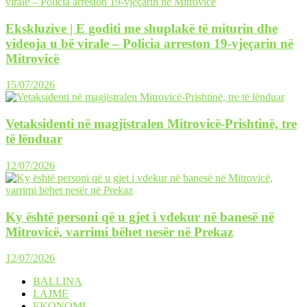
Ekskluzive | E goditi me shuplakë të miturin dhe
videoja u bë virale – Policia arreston 19-vjeçarin në
Mitrovicë
15/07/2026
Vetaksidenti në magjistralen Mitrovicë-Prishtinë, tre
të lënduar
12/07/2026
Ky është personi që u gjet i vdekur në banesë në
Mitrovicë, varrimi bëhet nesër në Prekaz
12/07/2026
BALLINA
LAJME
EKONOMI