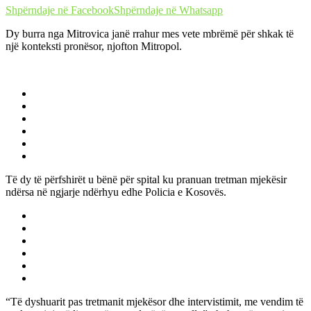
Shpërndaje në Facebook
Shpërndaje në Whatsapp
Dy burra nga Mitrovica janë rrahur mes vete mbrëmë për shkak të
një konteksti pronësor, njofton Mitropol.
Të dy të përfshirët u bënë për spital ku pranuan tretman mjekësir
ndërsa në ngjarje ndërhyu edhe Policia e Kosovës.
“Të dyshuarit pas tretmanit mjekësor dhe intervistimit, me vendim të