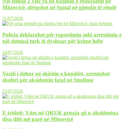
Një fëmijë 2 vjeç ra në bazenin e restorantit në
Mitrovicë, dërgohet në Spital në gjendje të rëndë
31/07/2026
Policia deklarohet për raportimin mbi arrestimin e
një shtetasi turk të dyshuar për krime lufte
24/07/2026
Voziti i dehur në shiritin e kundërt, arrestohet
shoferi për aksidentin fatal në Studime
23/07/2026
E trishtë: Vdes në QKUK gruaja që u aksidentua
disa ditë më parë në Mitrovicë