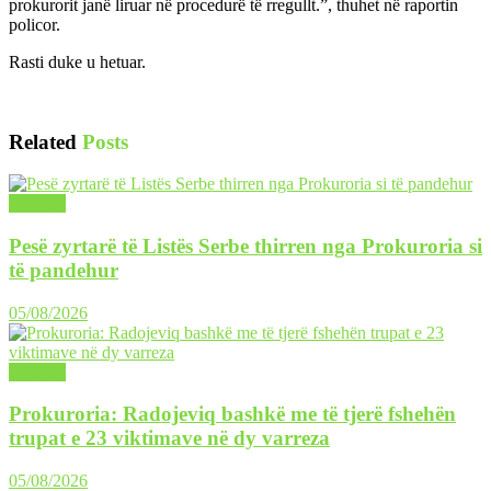
prokurorit janë liruar në procedurë të rregullt.”, thuhet në raportin
policor.
Rasti duke u hetuar.
Related
Posts
LAJME
Pesë zyrtarë të Listës Serbe thirren nga Prokuroria si
të pandehur
05/08/2026
LAJME
Prokuroria: Radojeviq bashkë me të tjerë fshehën
trupat e 23 viktimave në dy varreza
05/08/2026