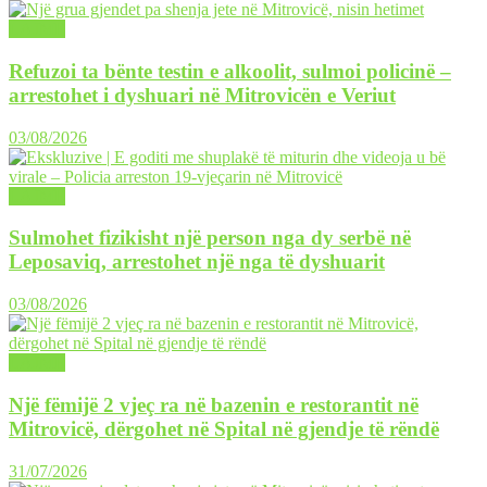
LAJME
Refuzoi ta bënte testin e alkoolit, sulmoi policinë –
arrestohet i dyshuari në Mitrovicën e Veriut
03/08/2026
LAJME
Sulmohet fizikisht një person nga dy serbë në
Leposaviq, arrestohet një nga të dyshuarit
03/08/2026
LAJME
Një fëmijë 2 vjeç ra në bazenin e restorantit në
Mitrovicë, dërgohet në Spital në gjendje të rëndë
31/07/2026