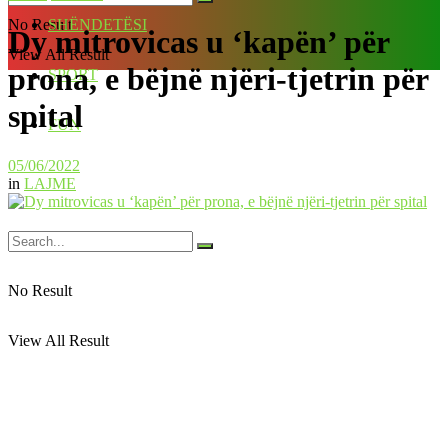
No Result
SHËNDETËSI
Dy mitrovicas u ‘kapën’ për
View All Result
prona, e bëjnë njëri-tjetrin për
SPORT
spital
FUN
05/06/2022
in
LAJME
No Result
View All Result