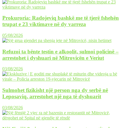
Prokuroria: Radojeviq bashkë me të tjerë fshehën
trupat e 23 viktimave në dy varreza
05/08/2026
Refuzoi ta bënte testin e alkoolit, sulmoi policinë –
arrestohet i dyshuari në Mitrovicën e Veriut
03/08/2026
Sulmohet fizikisht një person nga dy serbë në
Leposaviq, arrestohet një nga të dyshuarit
03/08/2026