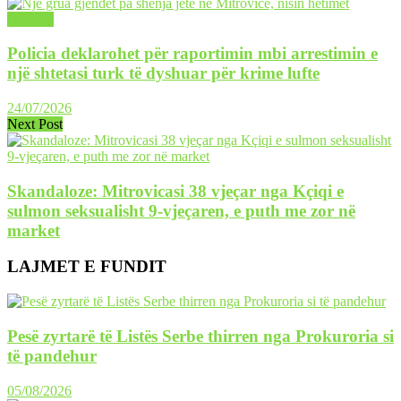
LAJME
Policia deklarohet për raportimin mbi arrestimin e
një shtetasi turk të dyshuar për krime lufte
24/07/2026
Next Post
Skandaloze: Mitrovicasi 38 vjeçar nga Kçiqi e
sulmon seksualisht 9-vjeçaren, e puth me zor në
market
LAJMET E FUNDIT
Pesë zyrtarë të Listës Serbe thirren nga Prokuroria si
të pandehur
05/08/2026