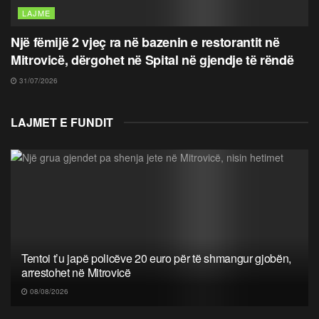
LAJME
Një fëmijë 2 vjeç ra në bazenin e restorantit në
Mitrovicë, dërgohet në Spital në gjendje të rëndë
31/07/2026
LAJMET E FUNDIT
Tentoi t’u japë policëve 20 euro për të shmangur gjobën,
arrestohet në Mitrovicë
08/08/2026