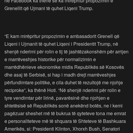
në Facebook ka thënë se ka mirëpritur propozimin e
Grenellit që Ujmani të quhet Liqeni Trump.
“E kam mirëpritur propozimin e ambasadorit Grenell që
Liqeni i Ujmanit të quhet Liqeni i Presidentit Trump, në
shenjë nderimi për rolin e tij të jashtëzakonshëm për arrijen
e marrëveshjes historike për normalizimin e
marrëdhënieve ekonomike midis Republikës së Kosovës
dhe asaj të Serbisë, si hap i madh drejt marrëveshjes
përfundimtare politike, e cila duhet të rezultojë me njohje
reciproke”, ka thënë Hoti. “Në shenjë nderimi për rolin e
tyre vendimtar për lirinë, pavarësinë dhe njohjen e
shtetësisë së Republikës sonë anekënd botës, ne i kemi
pagëzuar sheshet më të bukrua të qyteteve tona me emrat
e personaliteteve më të shquara të Shteteve të Bashkuara
Amerikës, si: Presidenti Klinton, Xhorxh Bush, Senatori