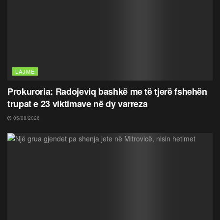
LAJME
Prokuroria: Radojeviq bashkë me të tjerë fshehën
trupat e 23 viktimave në dy varreza
05/08/2026