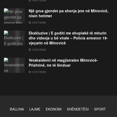
16/07/2026
Një grua gjendet pa shenja jete në Mitrovicë,
nisin hetimet
16/07/2026
Ekskluzive | E goditi me shuplakë të miturin
dhe videoja u bë virale – Policia arreston 19-
vjeçarin në Mitrovicë
15/07/2026
Vetaksidenti në magjistralen Mitrovicë-
Prishtinë, tre të lënduar
12/07/2026
BALLINA
LAJME
EKONOMI
SHËNDETËSI
SPORT