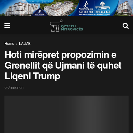
Home
LAJME
Hoti mirëpret propozimin e
Grenellit që Ujmani të quhet
Liqeni Trump
25/09/2020