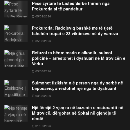
Pesë zyrtarë të Listës Serbe thirren nga
Prokuroria si të pandehur
05/08/2026
Prokuroria: Radojeviq bashkë me të tjerë
fshehën trupat e 23 viktimave në dy varreza
05/08/2026
Refuzoi ta bënte testin e alkoolit, sulmoi
policinë – arrestohet i dyshuari në Mitrovicën e
Veriut
03/08/2026
Sulmohet fizikisht një person nga dy serbë në
Leposaviq, arrestohet një nga të dyshuarit
03/08/2026
Një fëmijë 2 vjeç ra në bazenin e restorantit në
Mitrovicë, dërgohet në Spital në gjendje të
rëndë
31/07/2026