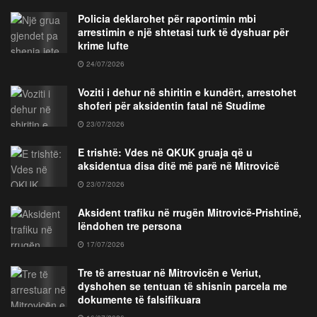
Policia deklarohet për raportimin mbi
arrestimin e një shtetasi turk të dyshuar për
krime lufte
24/07/2026
Voziti i dehur në shiritin e kundërt, arrestohet
shoferi për aksidentin fatal në Studime
23/07/2026
E trishtë: Vdes në QKUK gruaja që u
aksidentua disa ditë më parë në Mitrovicë
23/07/2026
Aksident trafiku në rrugën Mitrovicë-Prishtinë,
lëndohen tre persona
17/07/2026
Tre të arrestuar në Mitrovicën e Veriut,
dyshohen se tentuan të shisnin parcela me
dokumente të falsifikuara