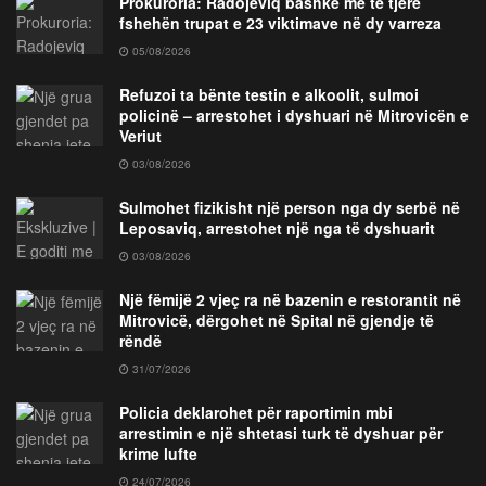
Prokuroria: Radojeviq bashkë me të tjerë
fshehën trupat e 23 viktimave në dy varreza
05/08/2026
Refuzoi ta bënte testin e alkoolit, sulmoi
policinë – arrestohet i dyshuari në Mitrovicën e
Veriut
03/08/2026
Sulmohet fizikisht një person nga dy serbë në
Leposaviq, arrestohet një nga të dyshuarit
03/08/2026
Një fëmijë 2 vjeç ra në bazenin e restorantit në
Mitrovicë, dërgohet në Spital në gjendje të
rëndë
31/07/2026
Policia deklarohet për raportimin mbi
arrestimin e një shtetasi turk të dyshuar për
krime lufte
24/07/2026