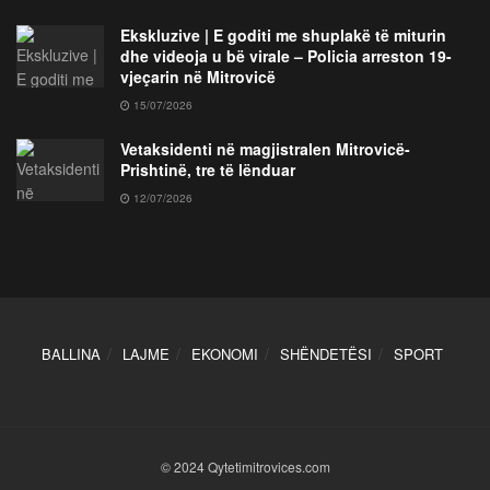
Ekskluzive | E goditi me shuplakë të miturin
dhe videoja u bë virale – Policia arreston 19-
vjeçarin në Mitrovicë
15/07/2026
Vetaksidenti në magjistralen Mitrovicë-
Prishtinë, tre të lënduar
12/07/2026
BALLINA
LAJME
EKONOMI
SHËNDETËSI
SPORT
© 2024 Qytetimitrovices.com