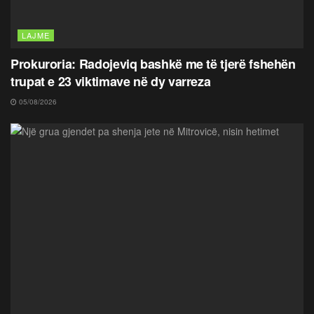
LAJME
Prokuroria: Radojeviq bashkë me të tjerë fshehën
trupat e 23 viktimave në dy varreza
05/08/2026