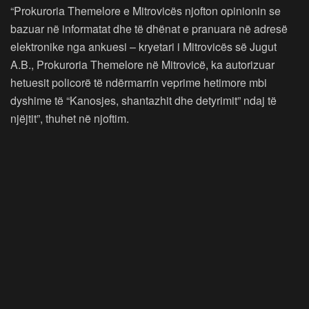
“Prokuroria Themelore e Mitrovicës njofton opinionin se
bazuar në informatat dhe të dhënat e pranuara në adresë
elektronike nga ankuesi – kryetari i Mitrovicës së Jugut
A.B., Prokuroria Themelore në Mitrovicë, ka autorizuar
hetuesit policorë të ndërmarrin veprime hetimore mbi
dyshime të “Kanosjes, shantazhit dhe detyrimit” ndaj të
njëjtit”, thuhet në njoftim.