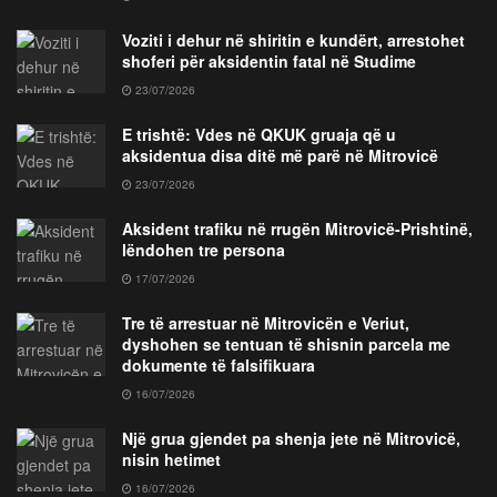
Voziti i dehur në shiritin e kundërt, arrestohet
shoferi për aksidentin fatal në Studime
23/07/2026
E trishtë: Vdes në QKUK gruaja që u
aksidentua disa ditë më parë në Mitrovicë
23/07/2026
Aksident trafiku në rrugën Mitrovicë-Prishtinë,
lëndohen tre persona
17/07/2026
Tre të arrestuar në Mitrovicën e Veriut,
dyshohen se tentuan të shisnin parcela me
dokumente të falsifikuara
16/07/2026
Një grua gjendet pa shenja jete në Mitrovicë,
nisin hetimet
16/07/2026