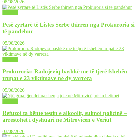
08/08/2026
LAJME
Pesë zyrtarë të Listës Serbe thirren nga Prokuroria si
të pandehur
05/08/2026
LAJME
Prokuroria: Radojeviq bashkë me të tjerë fshehën
trupat e 23 viktimave në dy varreza
05/08/2026
LAJME
Refuzoi ta bënte testin e alkoolit, sulmoi policinë –
arrestohet i dyshuari në Mitrovicën e Veriut
03/08/2026