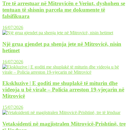
Tre të arrestuar në Mitrovicën e Veriut, dyshohen se
tentuan të shisnin parcela me dokumente të
falsifikuara
16/07/2026
Një grua gjendet pa shenja jete në Mitrovicë, nisin
hetimet
16/07/2026
Ekskluzive | E goditi me shuplakë të miturin dhe
videoja u bë virale – Policia arreston 19-vjeçarin në
Mitrovicë
15/07/2026
Vetaksidenti në magjistralen Mitrovicë-Prishtinë, tre