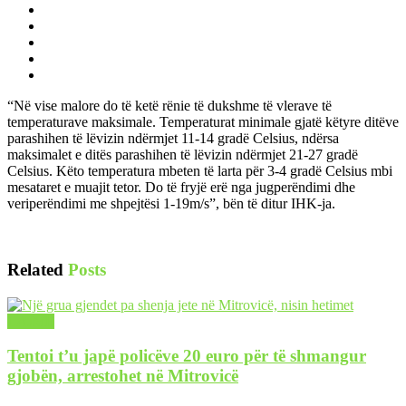
“Në vise malore do të ketë rënie të dukshme të vlerave të
temperaturave maksimale. Temperaturat minimale gjatë këtyre ditëve
parashihen të lëvizin ndërmjet 11-14 gradë Celsius, ndërsa
maksimalet e ditës parashihen të lëvizin ndërmjet 21-27 gradë
Celsius. Këto temperatura mbeten të larta për 3-4 gradë Celsius mbi
mesataret e muajit tetor. Do të fryjë erë nga jugperëndimi dhe
veriperëndimi me shpejtësi 1-19m/s”, bën të ditur IHK-ja.
Related
Posts
LAJME
Tentoi t’u japë policëve 20 euro për të shmangur
gjobën, arrestohet në Mitrovicë