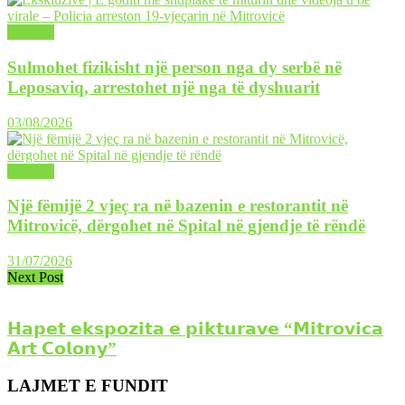
LAJME
Sulmohet fizikisht një person nga dy serbë në
Leposaviq, arrestohet një nga të dyshuarit
03/08/2026
LAJME
Një fëmijë 2 vjeç ra në bazenin e restorantit në
Mitrovicë, dërgohet në Spital në gjendje të rëndë
31/07/2026
Next Post
𝗛𝗮𝗽𝗲𝘁 𝗲𝗸𝘀𝗽𝗼𝘇𝗶𝘁𝗮 𝗲 𝗽𝗶𝗸𝘁𝘂𝗿𝗮𝘃𝗲 “𝗠𝗶𝘁𝗿𝗼𝘃𝗶𝗰𝗮
𝗔𝗿𝘁 𝗖𝗼𝗹𝗼𝗻𝘆”
LAJMET E FUNDIT