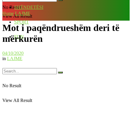
No Result
SHËNDETËSI
Home
LAJME
View All Result
SPORT
Mot i paqëndrueshëm deri të
mërkurën
FUN
04/10/2020
in
LAJME
No Result
View All Result