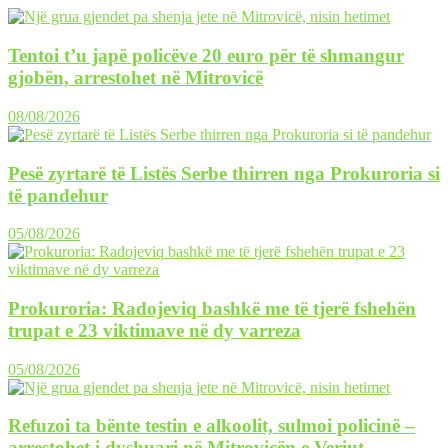
Tentoi t’u japë policëve 20 euro për të shmangur
gjobën, arrestohet në Mitrovicë
08/08/2026
Pesë zyrtarë të Listës Serbe thirren nga Prokuroria si
të pandehur
05/08/2026
Prokuroria: Radojeviq bashkë me të tjerë fshehën
trupat e 23 viktimave në dy varreza
05/08/2026
Refuzoi ta bënte testin e alkoolit, sulmoi policinë –
arrestohet i dyshuari në Mitrovicën e Veriut