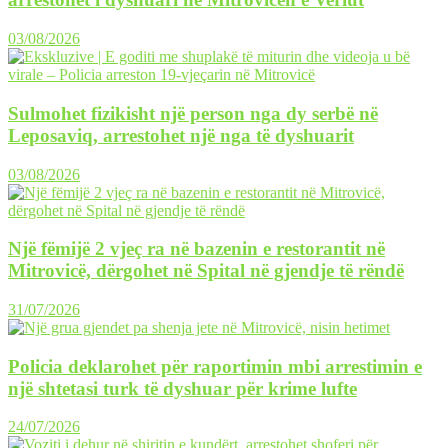
03/08/2026
Sulmohet fizikisht një person nga dy serbë në
Leposaviq, arrestohet një nga të dyshuarit
03/08/2026
Një fëmijë 2 vjeç ra në bazenin e restorantit në
Mitrovicë, dërgohet në Spital në gjendje të rëndë
31/07/2026
Policia deklarohet për raportimin mbi arrestimin e
një shtetasi turk të dyshuar për krime lufte
24/07/2026