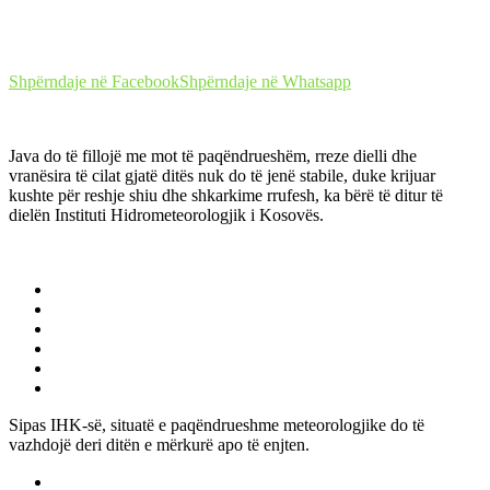
Shpërndaje në Facebook
Shpërndaje në Whatsapp
Java do të fillojë me mot të paqëndrueshëm, rreze dielli dhe
vranësira të cilat gjatë ditës nuk do të jenë stabile, duke krijuar
kushte për reshje shiu dhe shkarkime rrufesh, ka bërë të ditur të
dielën Instituti Hidrometeorologjik i Kosovës.
Sipas IHK-së, situatë e paqëndrueshme meteorologjike do të
vazhdojë deri ditën e mërkurë apo të enjten.