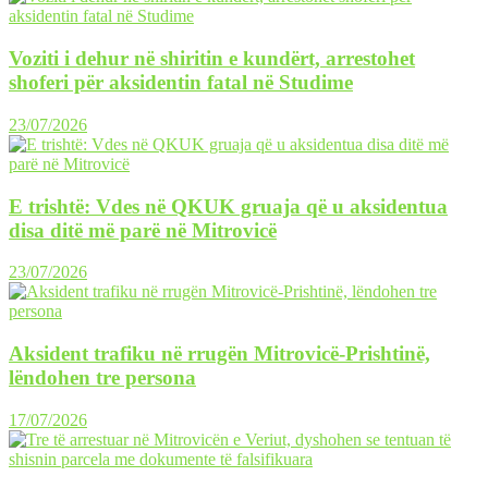
Voziti i dehur në shiritin e kundërt, arrestohet
shoferi për aksidentin fatal në Studime
23/07/2026
E trishtë: Vdes në QKUK gruaja që u aksidentua
disa ditë më parë në Mitrovicë
23/07/2026
Aksident trafiku në rrugën Mitrovicë-Prishtinë,
lëndohen tre persona
17/07/2026