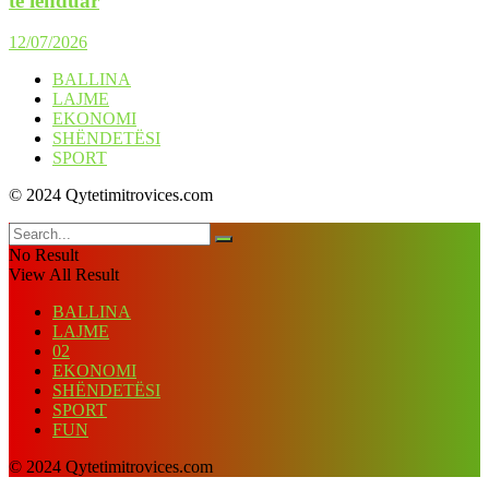
të lënduar
12/07/2026
BALLINA
LAJME
EKONOMI
SHËNDETËSI
SPORT
© 2024 Qytetimitrovices.com
No Result
View All Result
BALLINA
LAJME
02
EKONOMI
SHËNDETËSI
SPORT
FUN
© 2024 Qytetimitrovices.com