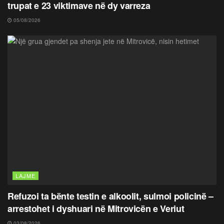
trupat e 23 viktimave në dy varreza
05/08/2026
LAJME
Refuzoi ta bënte testin e alkoolit, sulmoi policinë –
arrestohet i dyshuari në Mitrovicën e Veriut
03/08/2026