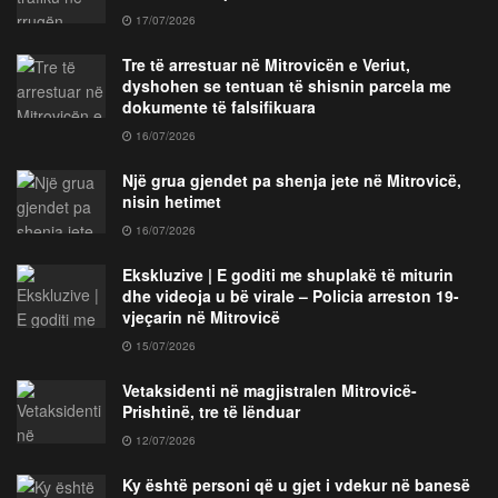
17/07/2026
Tre të arrestuar në Mitrovicën e Veriut,
dyshohen se tentuan të shisnin parcela me
dokumente të falsifikuara
16/07/2026
Një grua gjendet pa shenja jete në Mitrovicë,
nisin hetimet
16/07/2026
Ekskluzive | E goditi me shuplakë të miturin
dhe videoja u bë virale – Policia arreston 19-
vjeçarin në Mitrovicë
15/07/2026
Vetaksidenti në magjistralen Mitrovicë-
Prishtinë, tre të lënduar
12/07/2026
Ky është personi që u gjet i vdekur në banesë