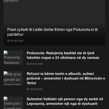
Pesë zyrtarë të Listës Serbe thirren nga Prokuroria si të
pandehur
05/08/2026
Prokuroria: Radojeviq bashkë me të tjerë
fshehën trupat e 23 viktimave në dy varreza
05/08/2026
Refuzoi ta bënte testin e alkoolit, sulmoi
policinë – arrestohet i dyshuari në Mitrovicën e
Veriut
03/08/2026
Sulmohet fizikisht një person nga dy serbë në
Leposaviq, arrestohet një nga të dyshuarit