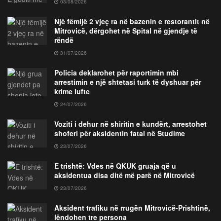
03/08/2026
Një fëmijë 2 vjeç ra në bazenin e restorantit në
Mitrovicë, dërgohet në Spital në gjendje të
rëndë
31/07/2026
Policia deklarohet për raportimin mbi
arrestimin e një shtetasi turk të dyshuar për
krime lufte
24/07/2026
Voziti i dehur në shiritin e kundërt, arrestohet
shoferi për aksidentin fatal në Studime
23/07/2026
E trishtë: Vdes në QKUK gruaja që u
aksidentua disa ditë më parë në Mitrovicë
23/07/2026
Aksident trafiku në rrugën Mitrovicë-Prishtinë,
lëndohen tre persona