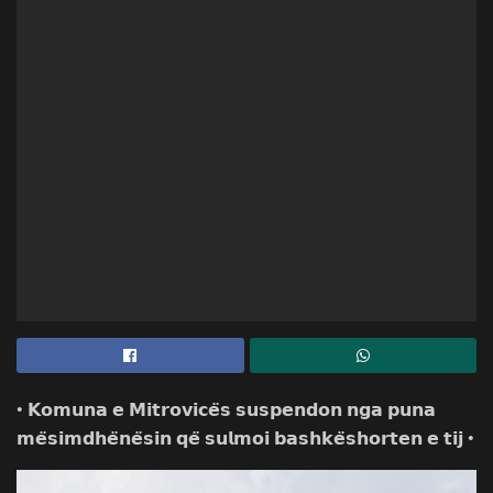
• 𝗞𝗼𝗺𝘂𝗻𝗮 𝗲 𝗠𝗶𝘁𝗿𝗼𝘃𝗶𝗰𝗲̈𝘀 𝘀𝘂𝘀𝗽𝗲𝗻𝗱𝗼𝗻 𝗻𝗴𝗮 𝗽𝘂𝗻𝗮
𝗺𝗲̈𝘀𝗶𝗺𝗱𝗵𝗲̈𝗻𝗲̈𝘀𝗶𝗻 𝗾𝗲̈ 𝘀𝘂𝗹𝗺𝗼𝗶 𝗯𝗮𝘀𝗵𝗸𝗲̈𝘀𝗵𝗼𝗿𝘁𝗲𝗻 𝗲 𝘁𝗶𝗷 •