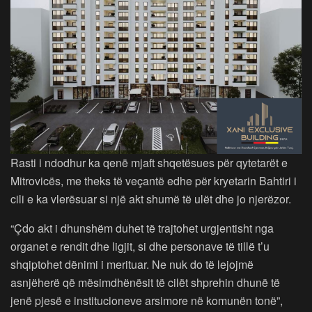
Rasti i ndodhur ka qenë mjaft shqetësues për qytetarët e
Mitrovicës, me theks të veçantë edhe për kryetarin Bahtiri i
cili e ka vlerësuar si një akt shumë të ulët dhe jo njerëzor.
“Çdo akt i dhunshëm duhet të trajtohet urgjentisht nga
organet e rendit dhe ligjit, si dhe personave të tillë t’u
shqiptohet dënimi i merituar. Ne nuk do të lejojmë
asnjëherë që mësimdhënësit të cilët shprehin dhunë të
jenë pjesë e institucioneve arsimore në komunën tonë”,