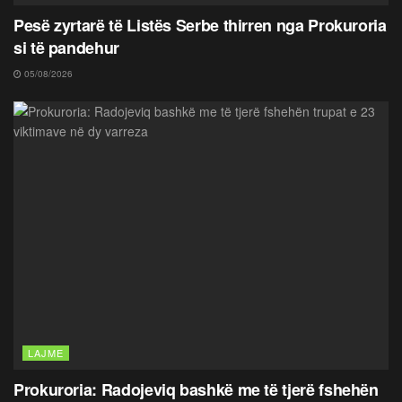
Pesë zyrtarë të Listës Serbe thirren nga Prokuroria
si të pandehur
05/08/2026
LAJME
Prokuroria: Radojeviq bashkë me të tjerë fshehën