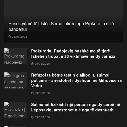
Pesë zyrtarë të Listës Serbe thirren nga Prokuroria si të
pandehur
05/08/2026
Prokuroria: Radojeviq bashkë me të tjerë
fshehën trupat e 23 viktimave në dy varreza
05/08/2026
Refuzoi ta bënte testin e alkoolit, sulmoi
policinë – arrestohet i dyshuari në Mitrovicën e
Veriut
03/08/2026
Sulmohet fizikisht një person nga dy serbë në
Leposaviq, arrestohet një nga të dyshuarit
03/08/2026