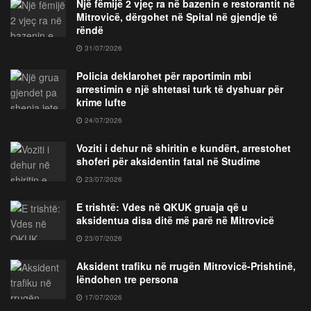
Një fëmijë 2 vjeç ra në bazenin e restorantit në
Mitrovicë, dërgohet në Spital në gjendje të
rëndë
31/07/2026
Policia deklarohet për raportimin mbi
arrestimin e një shtetasi turk të dyshuar për
krime lufte
24/07/2026
Voziti i dehur në shiritin e kundërt, arrestohet
shoferi për aksidentin fatal në Studime
23/07/2026
E trishtë: Vdes në QKUK gruaja që u
aksidentua disa ditë më parë në Mitrovicë
23/07/2026
Aksident trafiku në rrugën Mitrovicë-Prishtinë,
lëndohen tre persona
17/07/2026