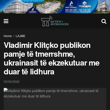
Home
LAJME
Vladimir Klitçko publikon
pamje të tmerrshme,
ukrainasit të ekzekutuar me
duar të lidhura
03/04/2022