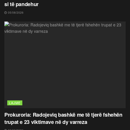
si të pandehur
05/08/2026
LAJME
Prokuroria: Radojeviq bashkë me të tjerë fshehën
trupat e 23 viktimave në dy varreza