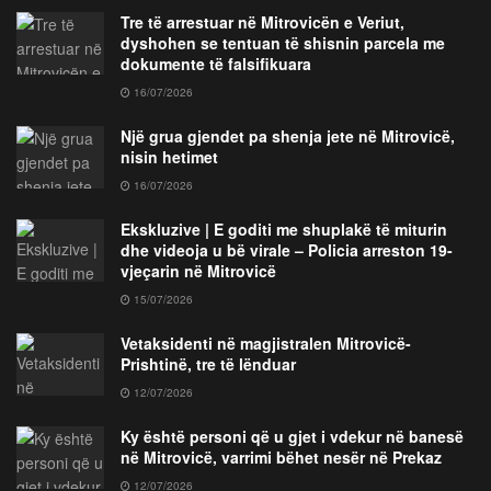
Tre të arrestuar në Mitrovicën e Veriut,
dyshohen se tentuan të shisnin parcela me
dokumente të falsifikuara
16/07/2026
Një grua gjendet pa shenja jete në Mitrovicë,
nisin hetimet
16/07/2026
Ekskluzive | E goditi me shuplakë të miturin
dhe videoja u bë virale – Policia arreston 19-
vjeçarin në Mitrovicë
15/07/2026
Vetaksidenti në magjistralen Mitrovicë-
Prishtinë, tre të lënduar
12/07/2026
Ky është personi që u gjet i vdekur në banesë
në Mitrovicë, varrimi bëhet nesër në Prekaz
12/07/2026