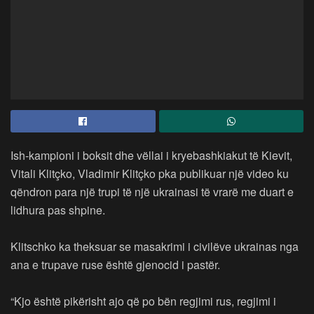
Ish-kampioni i boksit dhe vëllai i kryebashkiakut të Kievit,
Vitali Klitçko, Vladimir Klitçko pka publikuar një video ku
qëndron para një trupi të një ukrainasi të vrarë me duart e
lidhura pas shpine.
Klitschko ka theksuar se masakrimi i civilëve ukrainas nga
ana e trupave ruse është gjenocid i pastër.
“Kjo është pikërisht ajo që po bën regjimi rus, regjimi i