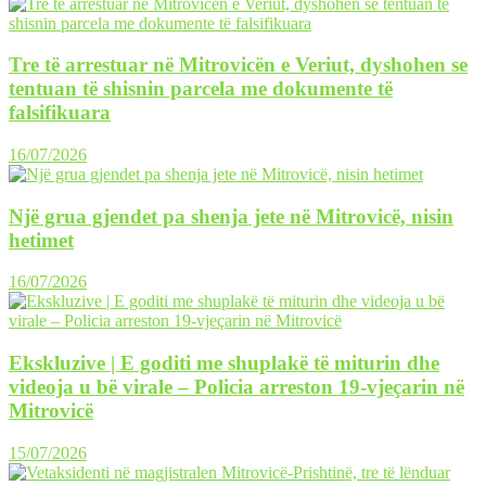
Tre të arrestuar në Mitrovicën e Veriut, dyshohen se
tentuan të shisnin parcela me dokumente të
falsifikuara
16/07/2026
Një grua gjendet pa shenja jete në Mitrovicë, nisin
hetimet
16/07/2026
Ekskluzive | E goditi me shuplakë të miturin dhe
videoja u bë virale – Policia arreston 19-vjeçarin në
Mitrovicë
15/07/2026