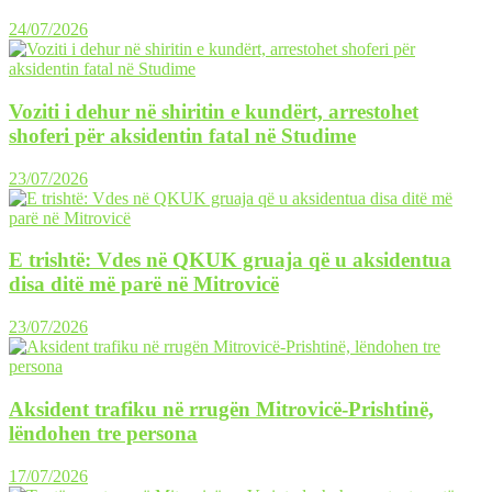
24/07/2026
Voziti i dehur në shiritin e kundërt, arrestohet
shoferi për aksidentin fatal në Studime
23/07/2026
E trishtë: Vdes në QKUK gruaja që u aksidentua
disa ditë më parë në Mitrovicë
23/07/2026
Aksident trafiku në rrugën Mitrovicë-Prishtinë,
lëndohen tre persona
17/07/2026