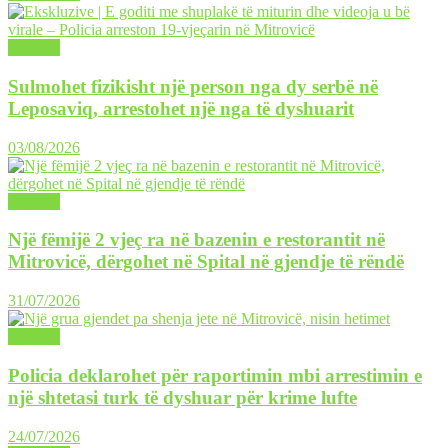
LAJME
Sulmohet fizikisht një person nga dy serbë në
Leposaviq, arrestohet një nga të dyshuarit
03/08/2026
LAJME
Një fëmijë 2 vjeç ra në bazenin e restorantit në
Mitrovicë, dërgohet në Spital në gjendje të rëndë
31/07/2026
LAJME
Policia deklarohet për raportimin mbi arrestimin e
një shtetasi turk të dyshuar për krime lufte
24/07/2026