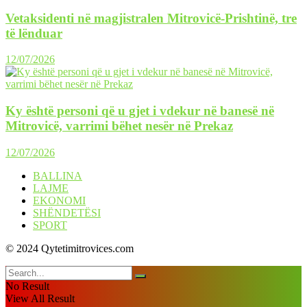
Vetaksidenti në magjistralen Mitrovicë-Prishtinë, tre
të lënduar
12/07/2026
Ky është personi që u gjet i vdekur në banesë në
Mitrovicë, varrimi bëhet nesër në Prekaz
12/07/2026
BALLINA
LAJME
EKONOMI
SHËNDETËSI
SPORT
© 2024 Qytetimitrovices.com
No Result
View All Result