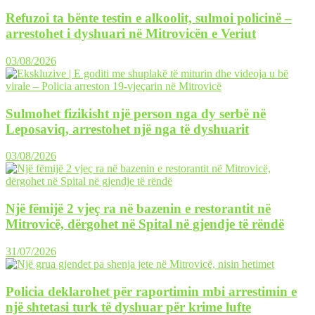
Refuzoi ta bënte testin e alkoolit, sulmoi policinë –
arrestohet i dyshuari në Mitrovicën e Veriut
03/08/2026
Sulmohet fizikisht një person nga dy serbë në
Leposaviq, arrestohet një nga të dyshuarit
03/08/2026
Një fëmijë 2 vjeç ra në bazenin e restorantit në
Mitrovicë, dërgohet në Spital në gjendje të rëndë
31/07/2026
Policia deklarohet për raportimin mbi arrestimin e
një shtetasi turk të dyshuar për krime lufte