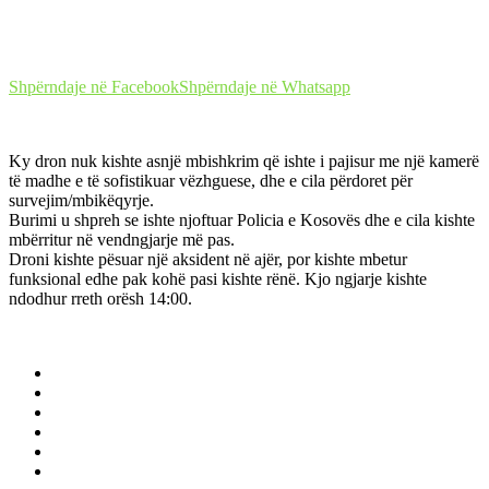
Shpërndaje në Facebook
Shpërndaje në Whatsapp
Ky dron nuk kishte asnjë mbishkrim që ishte i pajisur me një kamerë
të madhe e të sofistikuar vëzhguese, dhe e cila përdoret për
survejim/mbikëqyrje.
Burimi u shpreh se ishte njoftuar Policia e Kosovës dhe e cila kishte
mbërritur në vendngjarje më pas.
Droni kishte pësuar një aksident në ajër, por kishte mbetur
funksional edhe pak kohë pasi kishte rënë. Kjo ngjarje kishte
ndodhur rreth orësh 14:00.