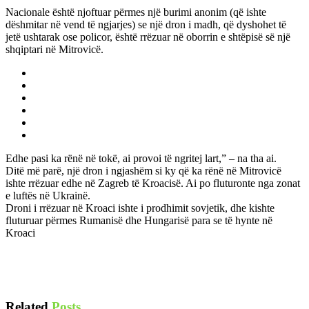
Nacionale është njoftuar përmes një burimi anonim (që ishte
dëshmitar në vend të ngjarjes) se një dron i madh, që dyshohet të
jetë ushtarak ose policor, është rrëzuar në oborrin e shtëpisë së një
shqiptari në Mitrovicë.
Edhe pasi ka rënë në tokë, ai provoi të ngritej lart,” – na tha ai.
Ditë më parë, një dron i ngjashëm si ky që ka rënë në Mitrovicë
ishte rrëzuar edhe në Zagreb të Kroacisë. Ai po fluturonte nga zonat
e luftës në Ukrainë.
Droni i rrëzuar në Kroaci ishte i prodhimit sovjetik, dhe kishte
fluturuar përmes Rumanisë dhe Hungarisë para se të hynte në
Kroaci
Related
Posts