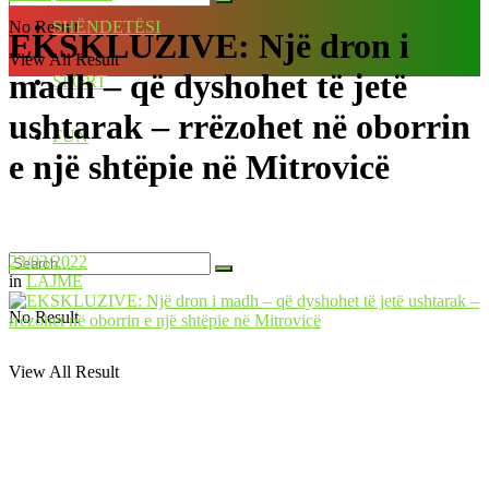
No Result
SHËNDETËSI
EKSKLUZIVE: Një dron i
View All Result
madh – që dyshohet të jetë
SPORT
ushtarak – rrëzohet në oborrin
FUN
e një shtëpie në Mitrovicë
23/03/2022
in
LAJME
No Result
View All Result