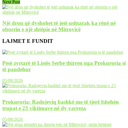
Next Post
Një dron që dyshohet të jetë ushtarak ka rënë në
oborrin e një shtëpie në Mitrovicë
LAJMET E FUNDIT
Pesë zyrtarë të Listës Serbe thirren nga Prokuroria si
të pandehur
05/08/2026
Prokuroria: Radojeviq bashkë me të tjerë fshehën
trupat e 23 viktimave në dy varreza
05/08/2026