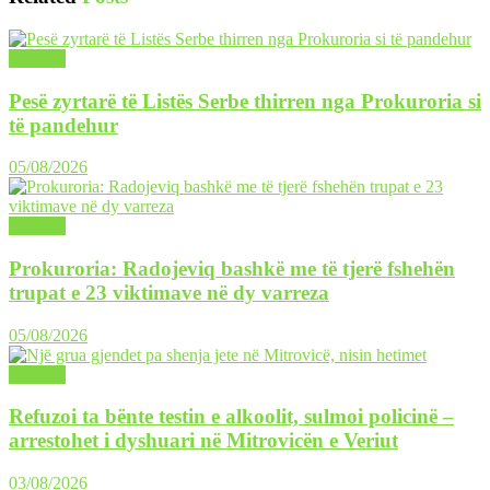
LAJME
Pesë zyrtarë të Listës Serbe thirren nga Prokuroria si
të pandehur
05/08/2026
LAJME
Prokuroria: Radojeviq bashkë me të tjerë fshehën
trupat e 23 viktimave në dy varreza
05/08/2026
LAJME
Refuzoi ta bënte testin e alkoolit, sulmoi policinë –
arrestohet i dyshuari në Mitrovicën e Veriut
03/08/2026