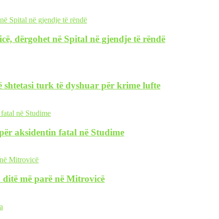
icë, dërgohet në Spital në gjendje të rëndë
 shtetasi turk të dyshuar për krime lufte
i për aksidentin fatal në Studime
 ditë më parë në Mitrovicë