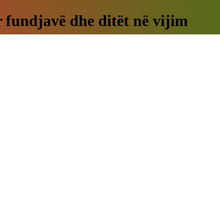
 fundjavë dhe ditët në vijim