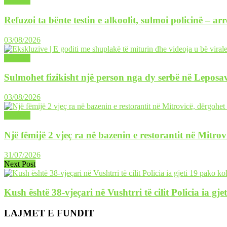
LAJME
Refuzoi ta bënte testin e alkoolit, sulmoi policinë – ar
03/08/2026
LAJME
Sulmohet fizikisht një person nga dy serbë në Leposav
03/08/2026
LAJME
Një fëmijë 2 vjeç ra në bazenin e restorantit në Mitrov
31/07/2026
Next Post
Kush është 38-vjeçari në Vushtrri të cilit Policia ia 
LAJMET E FUNDIT