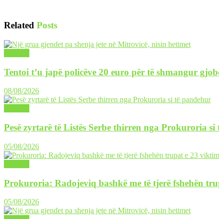
Related
Posts
LAJME
Tentoi t’u japë policëve 20 euro për të shmangur gjob
08/08/2026
LAJME
Pesë zyrtarë të Listës Serbe thirren nga Prokuroria si
05/08/2026
LAJME
Prokuroria: Radojeviq bashkë me të tjerë fshehën tru
05/08/2026