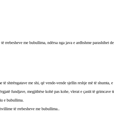
e të rrebesheve me bubullima, ndërsa nga java e ardhshme parashihet dest
 të shtrëngatave me shi, që vende-vende sjellin reshje më të shumta, e
përgjatë fundjave, megjithëse kohë pas kohe, vlerat e çastit të grimcave t
iu e bubullima.
hvillime të rrebesheve me bubullima..