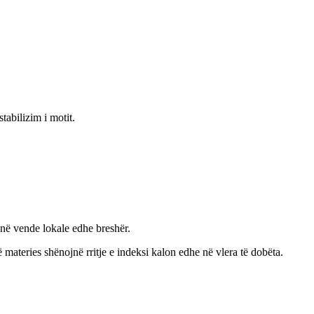
abilizim i motit.
 në vende lokale edhe breshër.
ë materies shënojnë rritje e indeksi kalon edhe në vlera të dobëta.