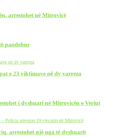
ën, arrestohet në Mitrovicë
 të pandehur
pat e 23 viktimave në dy varreza
restohet i dyshuari në Mitrovicën e Veriut
iq, arrestohet një nga të dyshuarit