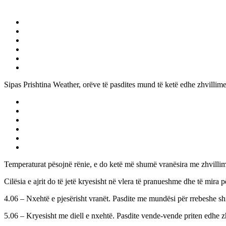
Sipas Prishtina Weather, orëve të pasdites mund të ketë edhe zhvillim
Temperaturat pësojnë rënie, e do ketë më shumë vranësira me zhvillime
Cilësia e ajrit do të jetë kryesisht në vlera të pranueshme dhe të mira 
4.06 – Nxehtë e pjesërisht vranët. Pasdite me mundësi për rrebeshe sh
5.06 – Kryesisht me diell e nxehtë. Pasdite vende-vende priten edhe z