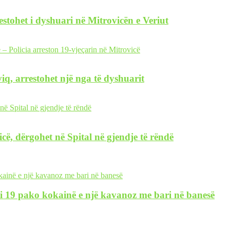
restohet i dyshuari në Mitrovicën e Veriut
iq, arrestohet një nga të dyshuarit
icë, dërgohet në Spital në gjendje të rëndë
gjeti 19 pako kokainë e një kavanoz me bari në banesë