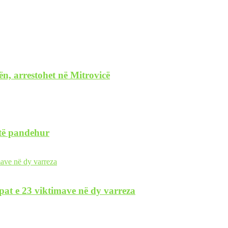
ën, arrestohet në Mitrovicë
 të pandehur
pat e 23 viktimave në dy varreza