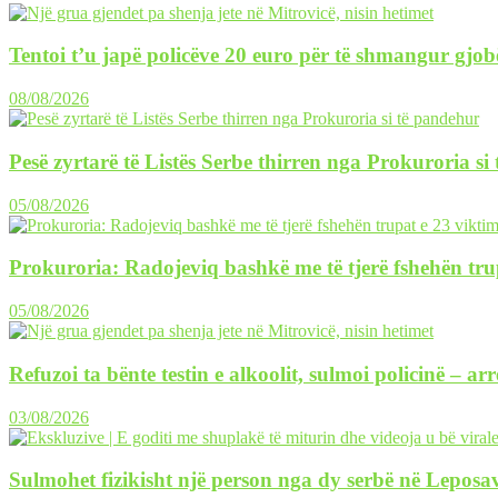
Tentoi t’u japë policëve 20 euro për të shmangur gjob
08/08/2026
Pesë zyrtarë të Listës Serbe thirren nga Prokuroria si
05/08/2026
Prokuroria: Radojeviq bashkë me të tjerë fshehën tru
05/08/2026
Refuzoi ta bënte testin e alkoolit, sulmoi policinë – ar
03/08/2026
Sulmohet fizikisht një person nga dy serbë në Leposav