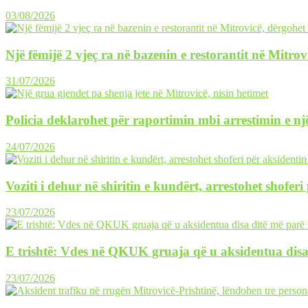
03/08/2026
Një fëmijë 2 vjeç ra në bazenin e restorantit në Mitrov
31/07/2026
Policia deklarohet për raportimin mbi arrestimin e një
24/07/2026
Voziti i dehur në shiritin e kundërt, arrestohet shofer
23/07/2026
E trishtë: Vdes në QKUK gruaja që u aksidentua disa
23/07/2026